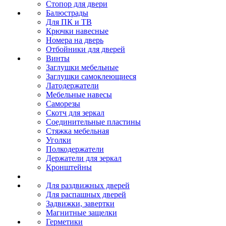
Стопор для двери
Балюстрады
Для ПК и ТВ
Крючки навесные
Номера на дверь
Отбойники для дверей
Винты
Заглушки мебельные
Заглушки самоклеющиеся
Латодержатели
Мебельные навесы
Саморезы
Скотч для зеркал
Соединительные пластины
Стяжка мебельная
Уголки
Полкодержатели
Держатели для зеркал
Кронштейны
Для раздвижных дверей
Для распашных дверей
Задвижки, завертки
Магнитные защелки
Герметики