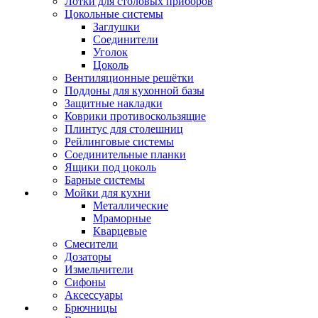
Лотки для столовых приборов
Цокольные системы
Заглушки
Соединители
Уголок
Цоколь
Вентиляционные решётки
Поддоны для кухонной базы
Защитные накладки
Коврики противоскользящие
Плинтус для столешниц
Рейлинговые системы
Соединительные планки
Ящики под цоколь
Барные системы
Мойки для кухни
Металлические
Мраморные
Кварцевые
Смесители
Дозаторы
Измельчители
Сифоны
Аксессуары
Брючницы