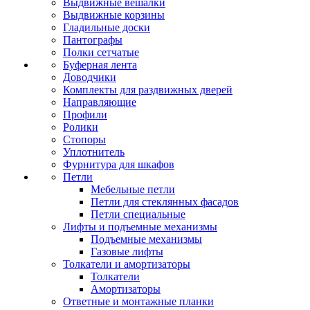
Выдвижные вешалки
Выдвижные корзины
Гладильные доски
Пантографы
Полки сетчатые
Буферная лента
Доводчики
Комплекты для раздвижных дверей
Направляющие
Профили
Ролики
Стопоры
Уплотнитель
Фурнитура для шкафов
Петли
Мебельные петли
Петли для стеклянных фасадов
Петли специальные
Лифты и подъемные механизмы
Подъемные механизмы
Газовые лифты
Толкатели и амортизаторы
Толкатели
Амортизаторы
Ответные и монтажные планки