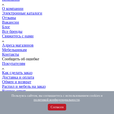
О компании
Электронные каталоги
Отзывы
Вакансии
Блог
Все бренды
Свяжитесь с нами
Адреса магазинов
Мебельщикам
Контакты
Сообщить об ошибке
Покупателям
Как сделать заказ
Доставка и оплата
Обмен и возврат
Распил и мебель на заказ
Вопрос-ответ
8 (800) 500-54-67
Пользуясь сайтом, вы соглашаетесь с использованием cookies и
политикой конфиденциальности
.
8 (800) 500-54-67
Бесплатно по РФ
8 (981) 846-77-06
Интернет-магазин
Согласен
MAX
с 10.00 до 18.00
Telegram
с 10.00 до 18.00