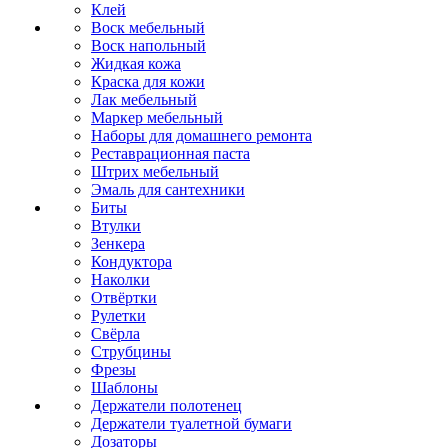
Клей
Воск мебельный
Воск напольный
Жидкая кожа
Краска для кожи
Лак мебельный
Маркер мебельный
Наборы для домашнего ремонта
Реставрационная паста
Штрих мебельный
Эмаль для сантехники
Биты
Втулки
Зенкера
Кондуктора
Наколки
Отвёртки
Рулетки
Свёрла
Струбцины
Фрезы
Шаблоны
Держатели полотенец
Держатели туалетной бумаги
Дозаторы