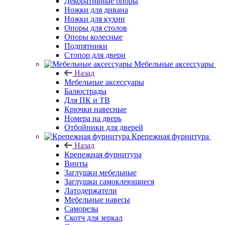
Декоративные опоры
Ножки для дивана
Ножки для кухни
Опоры для столов
Опоры колесные
Подпятники
Стопор для двери
Мебельные аксессуары
Назад
Мебельные аксессуары
Балюстрады
Для ПК и ТВ
Крючки навесные
Номера на дверь
Отбойники для дверей
Крепежная фурнитура
Назад
Крепежная фурнитура
Винты
Заглушки мебельные
Заглушки самоклеющиеся
Латодержатели
Мебельные навесы
Саморезы
Скотч для зеркал