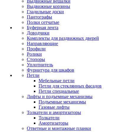
Выдвижные вешалки
Выдвижные корзины
Гладильные доски
Пантографы
Полки сетчатые
Буферная лента
Доводчики
Комплекты для раздвижных дверей
Направляющие
Профили
Ролики
Стопоры
Уплотнитель
Фурнитура для шкафов
Петли
Мебельные петли
Петли для стеклянных фасадов
Петли специальные
Лифты и подъемные механизмы
Подъемные механизмы
Газовые лифты
Толкатели и амортизаторы
Толкатели
Амортизаторы
Ответные и монтажные планки