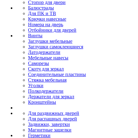
Стопор для двери
Балюстрады
Для ПК и ТВ
Крючки навесные
Номера на дверь
Отбойники для дверей
Винты
Заглушки мебельные
Заглушки самоклеющиеся
Латодержатели
Мебельные навесы
Саморезы
Скотч для зеркал
Соединительные пластины
Стяжка мебельная
Уголки
Полкодержатели
Держатели для зеркал
Кронштейны
Для раздвижных дверей
Для распашных дверей
Задвижки, завертки
Магнитные защелки
Герметики