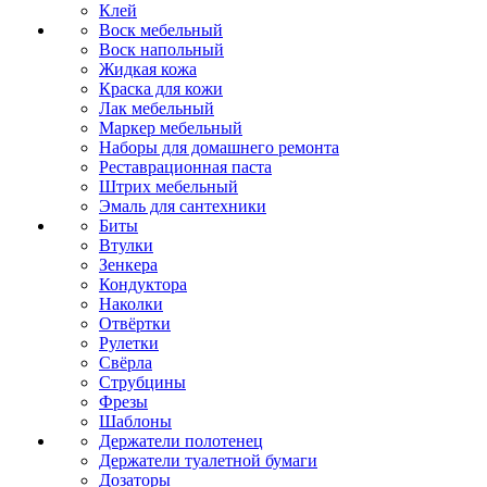
Клей
Воск мебельный
Воск напольный
Жидкая кожа
Краска для кожи
Лак мебельный
Маркер мебельный
Наборы для домашнего ремонта
Реставрационная паста
Штрих мебельный
Эмаль для сантехники
Биты
Втулки
Зенкера
Кондуктора
Наколки
Отвёртки
Рулетки
Свёрла
Струбцины
Фрезы
Шаблоны
Держатели полотенец
Держатели туалетной бумаги
Дозаторы