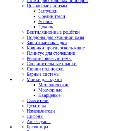
Лотки для столовых приборов
Цокольные системы
Заглушки
Соединители
Уголок
Цоколь
Вентиляционные решётки
Поддоны для кухонной базы
Защитные накладки
Коврики противоскользящие
Плинтус для столешниц
Рейлинговые системы
Соединительные планки
Ящики под цоколь
Барные системы
Мойки для кухни
Металлические
Мраморные
Кварцевые
Смесители
Дозаторы
Измельчители
Сифоны
Аксессуары
Брючницы