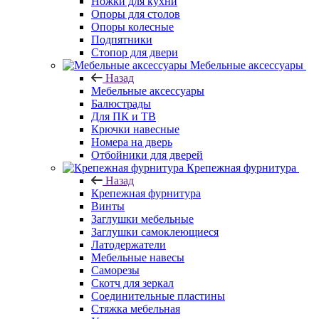
Ножки для кухни
Опоры для столов
Опоры колесные
Подпятники
Стопор для двери
Мебельные аксессуары
Назад
Мебельные аксессуары
Балюстрады
Для ПК и ТВ
Крючки навесные
Номера на дверь
Отбойники для дверей
Крепежная фурнитура
Назад
Крепежная фурнитура
Винты
Заглушки мебельные
Заглушки самоклеющиеся
Латодержатели
Мебельные навесы
Саморезы
Скотч для зеркал
Соединительные пластины
Стяжка мебельная