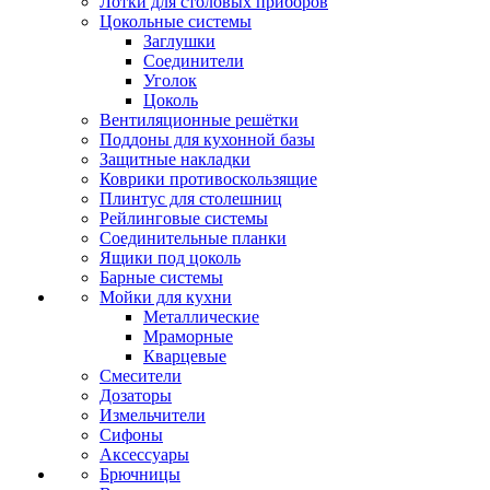
Лотки для столовых приборов
Цокольные системы
Заглушки
Соединители
Уголок
Цоколь
Вентиляционные решётки
Поддоны для кухонной базы
Защитные накладки
Коврики противоскользящие
Плинтус для столешниц
Рейлинговые системы
Соединительные планки
Ящики под цоколь
Барные системы
Мойки для кухни
Металлические
Мраморные
Кварцевые
Смесители
Дозаторы
Измельчители
Сифоны
Аксессуары
Брючницы