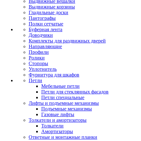
Выдвижные вешалки
Выдвижные корзины
Гладильные доски
Пантографы
Полки сетчатые
Буферная лента
Доводчики
Комплекты для раздвижных дверей
Направляющие
Профили
Ролики
Стопоры
Уплотнитель
Фурнитура для шкафов
Петли
Мебельные петли
Петли для стеклянных фасадов
Петли специальные
Лифты и подъемные механизмы
Подъемные механизмы
Газовые лифты
Толкатели и амортизаторы
Толкатели
Амортизаторы
Ответные и монтажные планки