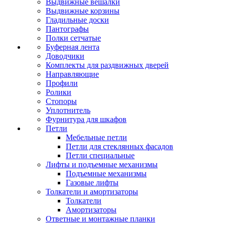
Выдвижные вешалки
Выдвижные корзины
Гладильные доски
Пантографы
Полки сетчатые
Буферная лента
Доводчики
Комплекты для раздвижных дверей
Направляющие
Профили
Ролики
Стопоры
Уплотнитель
Фурнитура для шкафов
Петли
Мебельные петли
Петли для стеклянных фасадов
Петли специальные
Лифты и подъемные механизмы
Подъемные механизмы
Газовые лифты
Толкатели и амортизаторы
Толкатели
Амортизаторы
Ответные и монтажные планки