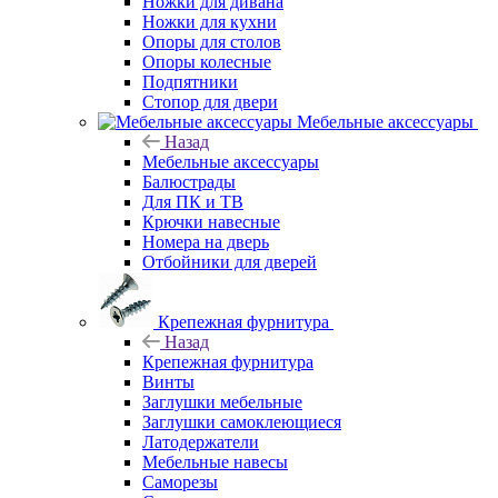
Ножки для дивана
Ножки для кухни
Опоры для столов
Опоры колесные
Подпятники
Стопор для двери
Мебельные аксессуары
Назад
Мебельные аксессуары
Балюстрады
Для ПК и ТВ
Крючки навесные
Номера на дверь
Отбойники для дверей
Крепежная фурнитура
Назад
Крепежная фурнитура
Винты
Заглушки мебельные
Заглушки самоклеющиеся
Латодержатели
Мебельные навесы
Саморезы