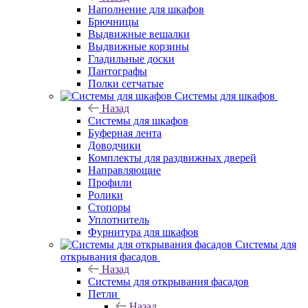
Наполнение для шкафов
Брючницы
Выдвижные вешалки
Выдвижные корзины
Гладильные доски
Пантографы
Полки сетчатые
Системы для шкафов
Назад
Системы для шкафов
Буферная лента
Доводчики
Комплекты для раздвижных дверей
Направляющие
Профили
Ролики
Стопоры
Уплотнитель
Фурнитура для шкафов
Системы для
открывания фасадов
Назад
Системы для открывания фасадов
Петли
Назад