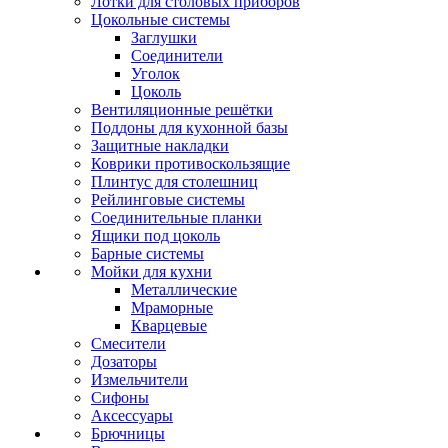
Лотки для столовых приборов
Цокольные системы
Заглушки
Соединители
Уголок
Цоколь
Вентиляционные решётки
Поддоны для кухонной базы
Защитные накладки
Коврики противоскользящие
Плинтус для столешниц
Рейлинговые системы
Соединительные планки
Ящики под цоколь
Барные системы
Мойки для кухни
Металлические
Мраморные
Кварцевые
Смесители
Дозаторы
Измельчители
Сифоны
Аксессуары
Брючницы