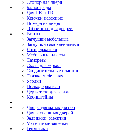
Стопор для двери
Балюстрады
Для ПК и ТВ
Крючки навесные
Номера на дверь
Отбойники для дверей
Винты
Заглушки мебельные
Заглушки самоклеющиеся
Латодержатели
Мебельные навесы
Саморезы
Скотч для зеркал
Соединительные пластины
Стяжка мебельная
Уголки
Полкодержатели
Держатели для зеркал
Кронштейны
Для раздвижных дверей
Для распашных дверей
Задвижки, завертки
Магнитные защелки
Герметики