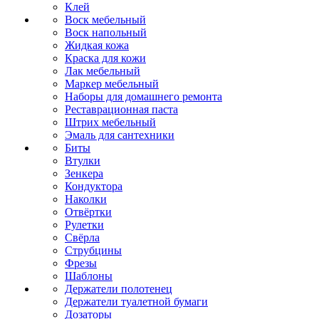
Клей
Воск мебельный
Воск напольный
Жидкая кожа
Краска для кожи
Лак мебельный
Маркер мебельный
Наборы для домашнего ремонта
Реставрационная паста
Штрих мебельный
Эмаль для сантехники
Биты
Втулки
Зенкера
Кондуктора
Наколки
Отвёртки
Рулетки
Свёрла
Струбцины
Фрезы
Шаблоны
Держатели полотенец
Держатели туалетной бумаги
Дозаторы