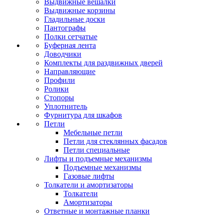
Выдвижные вешалки
Выдвижные корзины
Гладильные доски
Пантографы
Полки сетчатые
Буферная лента
Доводчики
Комплекты для раздвижных дверей
Направляющие
Профили
Ролики
Стопоры
Уплотнитель
Фурнитура для шкафов
Петли
Мебельные петли
Петли для стеклянных фасадов
Петли специальные
Лифты и подъемные механизмы
Подъемные механизмы
Газовые лифты
Толкатели и амортизаторы
Толкатели
Амортизаторы
Ответные и монтажные планки