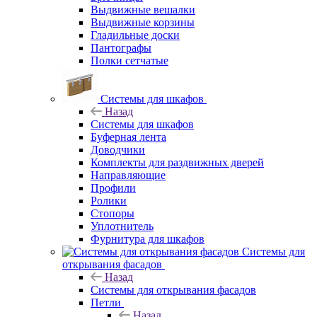
Выдвижные вешалки
Выдвижные корзины
Гладильные доски
Пантографы
Полки сетчатые
Системы для шкафов
Назад
Системы для шкафов
Буферная лента
Доводчики
Комплекты для раздвижных дверей
Направляющие
Профили
Ролики
Стопоры
Уплотнитель
Фурнитура для шкафов
Системы для
открывания фасадов
Назад
Системы для открывания фасадов
Петли
Назад