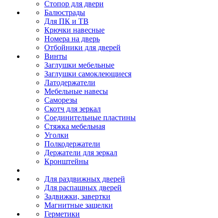
Стопор для двери
Балюстрады
Для ПК и ТВ
Крючки навесные
Номера на дверь
Отбойники для дверей
Винты
Заглушки мебельные
Заглушки самоклеющиеся
Латодержатели
Мебельные навесы
Саморезы
Скотч для зеркал
Соединительные пластины
Стяжка мебельная
Уголки
Полкодержатели
Держатели для зеркал
Кронштейны
Для раздвижных дверей
Для распашных дверей
Задвижки, завертки
Магнитные защелки
Герметики