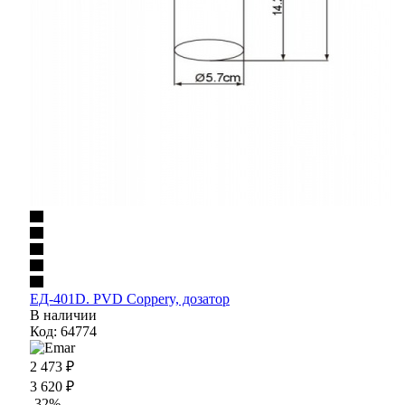
ЕД-401D. PVD Coppery, дозатор
В наличии
Код: 64774
2 473
₽
3 620
₽
-
32
%