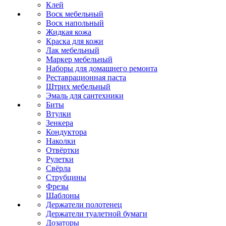
Клей
Воск мебельный
Воск напольный
Жидкая кожа
Краска для кожи
Лак мебельный
Маркер мебельный
Наборы для домашнего ремонта
Реставрационная паста
Штрих мебельный
Эмаль для сантехники
Биты
Втулки
Зенкера
Кондуктора
Наколки
Отвёртки
Рулетки
Свёрла
Струбцины
Фрезы
Шаблоны
Держатели полотенец
Держатели туалетной бумаги
Дозаторы