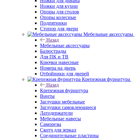
Ножки для дивана
Ножки для кухни
Опоры для столов
Опоры колесные
Подпятники
Стопор для двери
Мебельные аксессуары
Назад
Мебельные аксессуары
Балюстрады
Для ПК и ТВ
Крючки навесные
Номера на дверь
Отбойники для дверей
Крепежная фурнитура
Назад
Крепежная фурнитура
Винты
Заглушки мебельные
Заглушки самоклеющиеся
Латодержатели
Мебельные навесы
Саморезы
Скотч для зеркал
Соединительные пластины