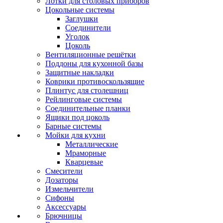
Лотки для столовых приборов
Цокольные системы
Заглушки
Соединители
Уголок
Цоколь
Вентиляционные решётки
Поддоны для кухонной базы
Защитные накладки
Коврики противоскользящие
Плинтус для столешниц
Рейлинговые системы
Соединительные планки
Ящики под цоколь
Барные системы
Мойки для кухни
Металлические
Мраморные
Кварцевые
Смесители
Дозаторы
Измельчители
Сифоны
Аксессуары
Брючницы