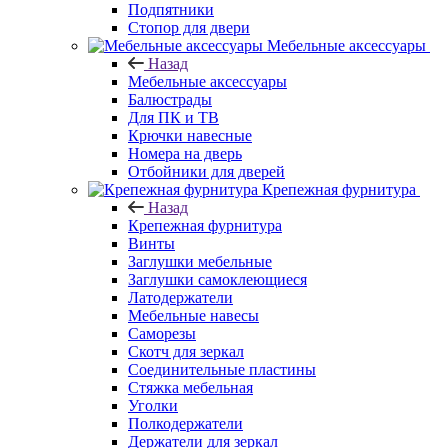
Подпятники
Стопор для двери
Мебельные аксессуары
Назад
Мебельные аксессуары
Балюстрады
Для ПК и ТВ
Крючки навесные
Номера на дверь
Отбойники для дверей
Крепежная фурнитура
Назад
Крепежная фурнитура
Винты
Заглушки мебельные
Заглушки самоклеющиеся
Латодержатели
Мебельные навесы
Саморезы
Скотч для зеркал
Соединительные пластины
Стяжка мебельная
Уголки
Полкодержатели
Держатели для зеркал