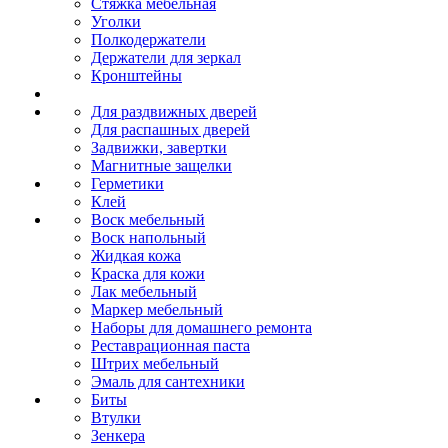
Стяжка мебельная
Уголки
Полкодержатели
Держатели для зеркал
Кронштейны
Для раздвижных дверей
Для распашных дверей
Задвижки, завертки
Магнитные защелки
Герметики
Клей
Воск мебельный
Воск напольный
Жидкая кожа
Краска для кожи
Лак мебельный
Маркер мебельный
Наборы для домашнего ремонта
Реставрационная паста
Штрих мебельный
Эмаль для сантехники
Биты
Втулки
Зенкера