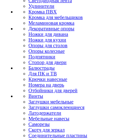
Светодиодная лента
Удлинители
Кромка ПВХ
Кромка для мебельщиков
Меламиновая кромка
Декоративные опоры
Ножки для дивана
Ножки для кухни
Опоры для столов
Опоры колесные
Подпятники
Стопор для двери
Балюстрады
Для ПК и ТВ
Крючки навесные
Номера на дверь
Отбойники для дверей
Винты
Заглушки мебельные
Заглушки самоклеющиеся
Латодержатели
Мебельные навесы
Саморезы
Скотч для зеркал
Соединительные пластины