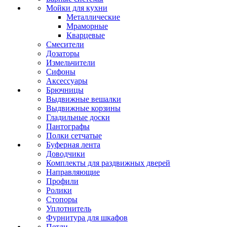
Мойки для кухни
Металлические
Мраморные
Кварцевые
Смесители
Дозаторы
Измельчители
Сифоны
Аксессуары
Брючницы
Выдвижные вешалки
Выдвижные корзины
Гладильные доски
Пантографы
Полки сетчатые
Буферная лента
Доводчики
Комплекты для раздвижных дверей
Направляющие
Профили
Ролики
Стопоры
Уплотнитель
Фурнитура для шкафов
Петли