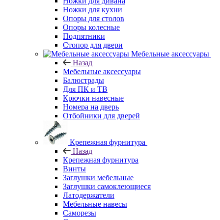
Ножки для дивана
Ножки для кухни
Опоры для столов
Опоры колесные
Подпятники
Стопор для двери
Мебельные аксессуары
Назад
Мебельные аксессуары
Балюстрады
Для ПК и ТВ
Крючки навесные
Номера на дверь
Отбойники для дверей
Крепежная фурнитура
Назад
Крепежная фурнитура
Винты
Заглушки мебельные
Заглушки самоклеющиеся
Латодержатели
Мебельные навесы
Саморезы