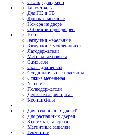
Стопор для двери
Балюстрады
Для ПК и ТВ
Крючки навесные
Номера на дверь
Отбойники для дверей
Винты
Заглушки мебельные
Заглушки самоклеющиеся
Латодержатели
Мебельные навесы
Саморезы
Скотч для зеркал
Соединительные пластины
Стяжка мебельная
Уголки
Полкодержатели
Держатели для зеркал
Кронштейны
Для раздвижных дверей
Для распашных дверей
Задвижки, завертки
Магнитные защелки
Герметики