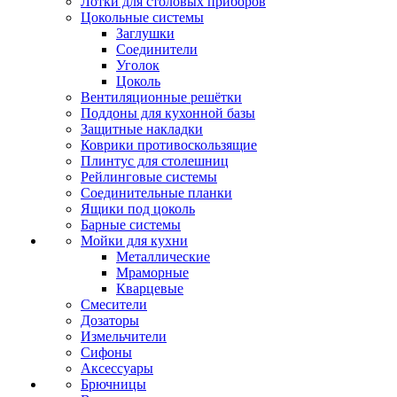
Лотки для столовых приборов
Цокольные системы
Заглушки
Соединители
Уголок
Цоколь
Вентиляционные решётки
Поддоны для кухонной базы
Защитные накладки
Коврики противоскользящие
Плинтус для столешниц
Рейлинговые системы
Соединительные планки
Ящики под цоколь
Барные системы
Мойки для кухни
Металлические
Мраморные
Кварцевые
Смесители
Дозаторы
Измельчители
Сифоны
Аксессуары
Брючницы