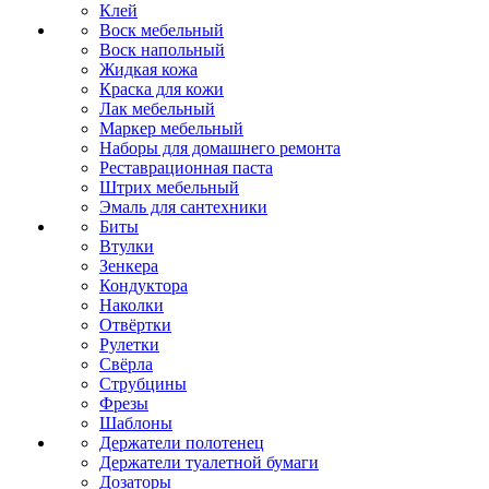
Клей
Воск мебельный
Воск напольный
Жидкая кожа
Краска для кожи
Лак мебельный
Маркер мебельный
Наборы для домашнего ремонта
Реставрационная паста
Штрих мебельный
Эмаль для сантехники
Биты
Втулки
Зенкера
Кондуктора
Наколки
Отвёртки
Рулетки
Свёрла
Струбцины
Фрезы
Шаблоны
Держатели полотенец
Держатели туалетной бумаги
Дозаторы