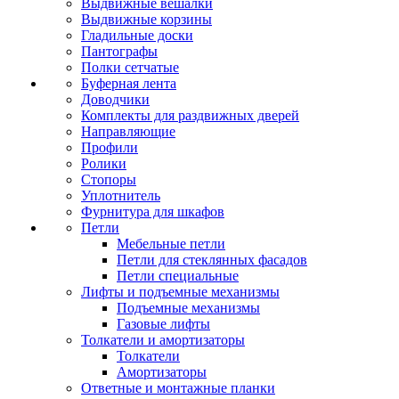
Выдвижные вешалки
Выдвижные корзины
Гладильные доски
Пантографы
Полки сетчатые
Буферная лента
Доводчики
Комплекты для раздвижных дверей
Направляющие
Профили
Ролики
Стопоры
Уплотнитель
Фурнитура для шкафов
Петли
Мебельные петли
Петли для стеклянных фасадов
Петли специальные
Лифты и подъемные механизмы
Подъемные механизмы
Газовые лифты
Толкатели и амортизаторы
Толкатели
Амортизаторы
Ответные и монтажные планки