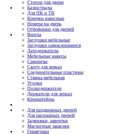
Стопор для двери
Балюстрады
Для ПК и ТВ
Крючки навесные
Номера на дверь
Отбойники для дверей
Винты
Заглушки мебельные
Заглушки самоклеющиеся
Латодержатели
Мебельные навесы
Саморезы
Скотч для зеркал
Соединительные пластины
Стяжка мебельная
Уголки
Полкодержатели
Держатели для зеркал
Кронштейны
Для раздвижных дверей
Для распашных дверей
Задвижки, завертки
Магнитные защелки
Герметики