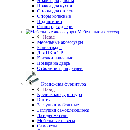
Ножки для дивана
Ножки для кухни
Опоры для столов
Опоры колесные
Подпятники
Стопор для двери
Мебельные аксессуары
Назад
Мебельные аксессуары
Балюстрады
Для ПК и ТВ
Крючки навесные
Номера на дверь
Отбойники для дверей
Крепежная фурнитура
Назад
Крепежная фурнитура
Винты
Заглушки мебельные
Заглушки самоклеющиеся
Латодержатели
Мебельные навесы
Саморезы