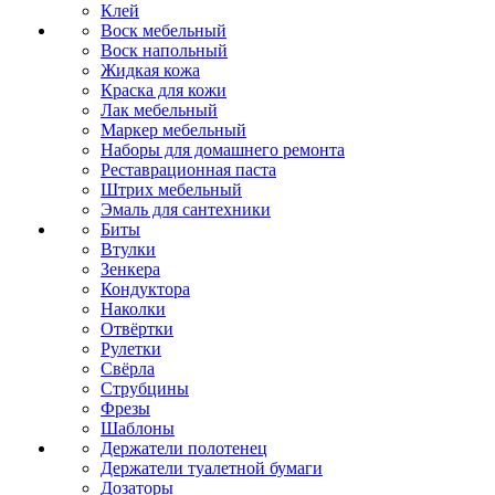
Клей
Воск мебельный
Воск напольный
Жидкая кожа
Краска для кожи
Лак мебельный
Маркер мебельный
Наборы для домашнего ремонта
Реставрационная паста
Штрих мебельный
Эмаль для сантехники
Биты
Втулки
Зенкера
Кондуктора
Наколки
Отвёртки
Рулетки
Свёрла
Струбцины
Фрезы
Шаблоны
Держатели полотенец
Держатели туалетной бумаги
Дозаторы