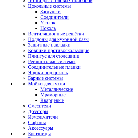
Лотки для столовых приборов
Цокольные системы
Заглушки
Соединители
Уголок
Цоколь
Вентиляционные решётки
Поддоны для кухонной базы
Защитные накладки
Коврики противоскользящие
Плинтус для столешниц
Рейлинговые системы
Соединительные планки
Ящики под цоколь
Барные системы
Мойки для кухни
Металлические
Мраморные
Кварцевые
Смесители
Дозаторы
Измельчители
Сифоны
Аксессуары
Брючницы