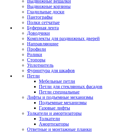
Выдвижные вешалки
Выдвижные корзины
Гладильные доски
Пантографы
Полки сетчатые
Буферная лента
Доводчики
Комплекты для раздвижных дверей
Направляющие
Профили
Ролики
Стопоры
Уплотнитель
Фурнитура для шкафов
Петли
Мебельные петли
Петли для стеклянных фасадов
Петли специальные
Лифты и подъемные механизмы
Подъемные механизмы
Газовые лифты
Толкатели и амортизаторы
Толкатели
Амортизаторы
Ответные и монтажные планки