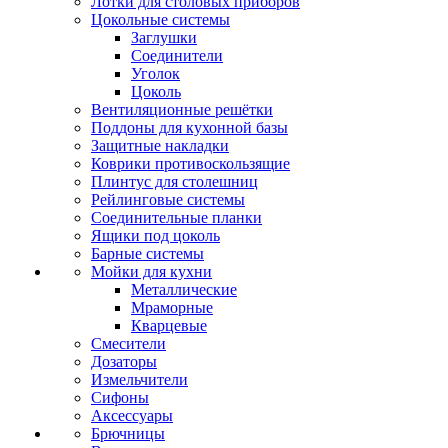
Лотки для столовых приборов
Цокольные системы
Заглушки
Соединители
Уголок
Цоколь
Вентиляционные решётки
Поддоны для кухонной базы
Защитные накладки
Коврики противоскользящие
Плинтус для столешниц
Рейлинговые системы
Соединительные планки
Ящики под цоколь
Барные системы
Мойки для кухни
Металлические
Мраморные
Кварцевые
Смесители
Дозаторы
Измельчители
Сифоны
Аксессуары
Брючницы