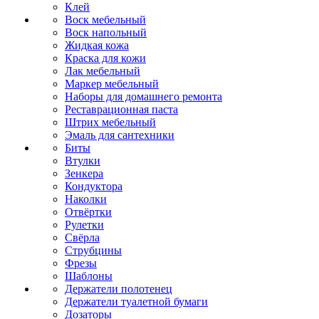
Клей
Воск мебельный
Воск напольный
Жидкая кожа
Краска для кожи
Лак мебельный
Маркер мебельный
Наборы для домашнего ремонта
Реставрационная паста
Штрих мебельный
Эмаль для сантехники
Биты
Втулки
Зенкера
Кондуктора
Наколки
Отвёртки
Рулетки
Свёрла
Струбцины
Фрезы
Шаблоны
Держатели полотенец
Держатели туалетной бумаги
Дозаторы