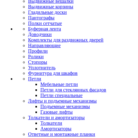
Выдвижные вешалки
Выдвижные корзины
Гладильные доски
Пантографы
Полки сетчатые
Буферная лента
Доводчики
Комплекты для раздвижных дверей
Направляющие
Профили
Ролики
Стопоры
Уплотнитель
Фурнитура для шкафов
Петли
Мебельные петли
Петли для стеклянных фасадов
Петли специальные
Лифты и подъемные механизмы
Подъемные механизмы
Газовые лифты
Толкатели и амортизаторы
Толкатели
Амортизаторы
Ответные и монтажные планки