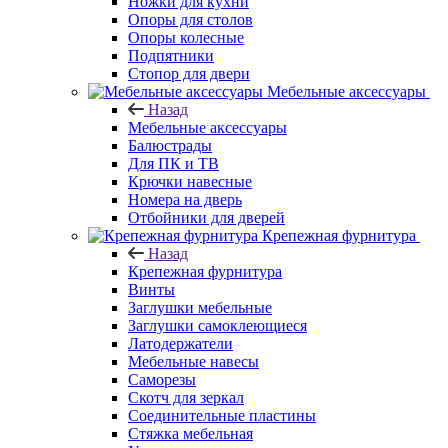
Ножки для кухни
Опоры для столов
Опоры колесные
Подпятники
Стопор для двери
Мебельные аксессуары
Назад
Мебельные аксессуары
Балюстрады
Для ПК и ТВ
Крючки навесные
Номера на дверь
Отбойники для дверей
Крепежная фурнитура
Назад
Крепежная фурнитура
Винты
Заглушки мебельные
Заглушки самоклеющиеся
Латодержатели
Мебельные навесы
Саморезы
Скотч для зеркал
Соединительные пластины
Стяжка мебельная