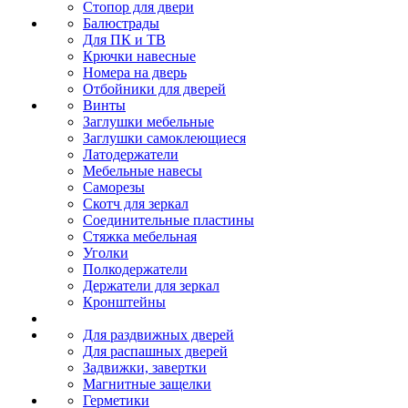
Стопор для двери
Балюстрады
Для ПК и ТВ
Крючки навесные
Номера на дверь
Отбойники для дверей
Винты
Заглушки мебельные
Заглушки самоклеющиеся
Латодержатели
Мебельные навесы
Саморезы
Скотч для зеркал
Соединительные пластины
Стяжка мебельная
Уголки
Полкодержатели
Держатели для зеркал
Кронштейны
Для раздвижных дверей
Для распашных дверей
Задвижки, завертки
Магнитные защелки
Герметики