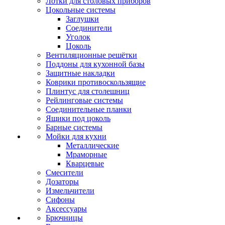
Лотки для столовых приборов
Цокольные системы
Заглушки
Соединители
Уголок
Цоколь
Вентиляционные решётки
Поддоны для кухонной базы
Защитные накладки
Коврики противоскользящие
Плинтус для столешниц
Рейлинговые системы
Соединительные планки
Ящики под цоколь
Барные системы
Мойки для кухни
Металлические
Мраморные
Кварцевые
Смесители
Дозаторы
Измельчители
Сифоны
Аксессуары
Брючницы