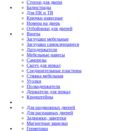
Стопор для двери
Балюстрады
Для ПК и ТВ
Крючки навесные
Номера на дверь
Отбойники для дверей
Винты
Заглушки мебельные
Заглушки самоклеющиеся
Латодержатели
Мебельные навесы
Саморезы
Скотч для зеркал
Соединительные пластины
Стяжка мебельная
Уголки
Полкодержатели
Держатели для зеркал
Кронштейны
Для раздвижных дверей
Для распашных дверей
Задвижки, завертки
Магнитные защелки
Герметики