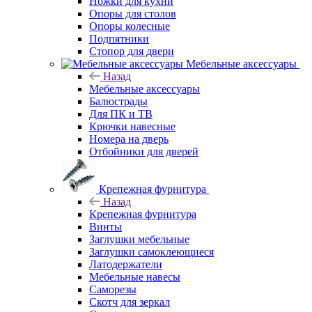
Ножки для кухни
Опоры для столов
Опоры колесные
Подпятники
Стопор для двери
Мебельные аксессуары
Назад
Мебельные аксессуары
Балюстрады
Для ПК и ТВ
Крючки навесные
Номера на дверь
Отбойники для дверей
Крепежная фурнитура
Назад
Крепежная фурнитура
Винты
Заглушки мебельные
Заглушки самоклеющиеся
Латодержатели
Мебельные навесы
Саморезы
Скотч для зеркал