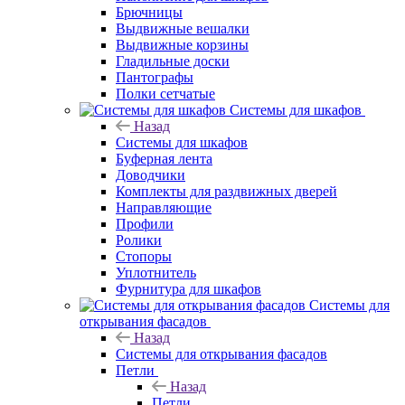
Брючницы
Выдвижные вешалки
Выдвижные корзины
Гладильные доски
Пантографы
Полки сетчатые
Системы для шкафов
Назад
Системы для шкафов
Буферная лента
Доводчики
Комплекты для раздвижных дверей
Направляющие
Профили
Ролики
Стопоры
Уплотнитель
Фурнитура для шкафов
Системы для
открывания фасадов
Назад
Системы для открывания фасадов
Петли
Назад
Петли