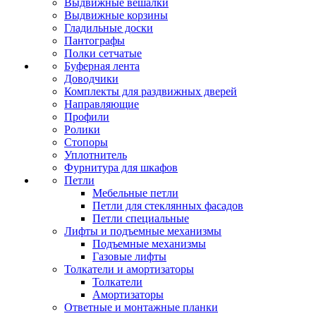
Выдвижные вешалки
Выдвижные корзины
Гладильные доски
Пантографы
Полки сетчатые
Буферная лента
Доводчики
Комплекты для раздвижных дверей
Направляющие
Профили
Ролики
Стопоры
Уплотнитель
Фурнитура для шкафов
Петли
Мебельные петли
Петли для стеклянных фасадов
Петли специальные
Лифты и подъемные механизмы
Подъемные механизмы
Газовые лифты
Толкатели и амортизаторы
Толкатели
Амортизаторы
Ответные и монтажные планки