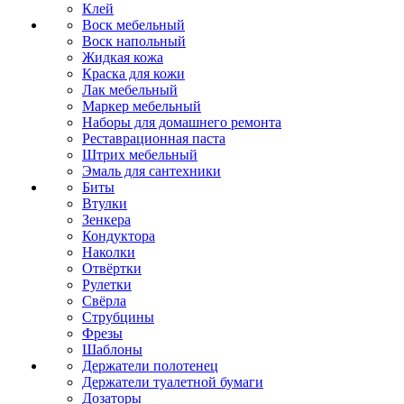
Клей
Воск мебельный
Воск напольный
Жидкая кожа
Краска для кожи
Лак мебельный
Маркер мебельный
Наборы для домашнего ремонта
Реставрационная паста
Штрих мебельный
Эмаль для сантехники
Биты
Втулки
Зенкера
Кондуктора
Наколки
Отвёртки
Рулетки
Свёрла
Струбцины
Фрезы
Шаблоны
Держатели полотенец
Держатели туалетной бумаги
Дозаторы