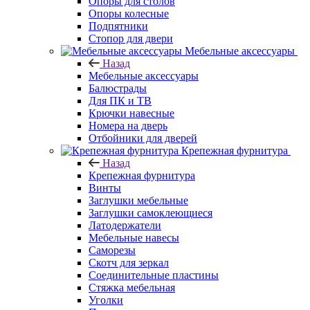
Опоры для столов
Опоры колесные
Подпятники
Стопор для двери
Мебельные аксессуары
Назад
Мебельные аксессуары
Балюстрады
Для ПК и ТВ
Крючки навесные
Номера на дверь
Отбойники для дверей
Крепежная фурнитура
Назад
Крепежная фурнитура
Винты
Заглушки мебельные
Заглушки самоклеющиеся
Латодержатели
Мебельные навесы
Саморезы
Скотч для зеркал
Соединительные пластины
Стяжка мебельная
Уголки