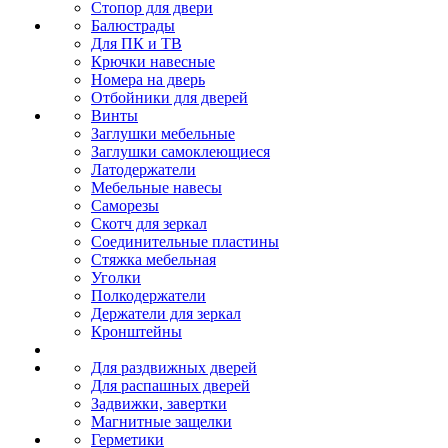
Стопор для двери
Балюстрады
Для ПК и ТВ
Крючки навесные
Номера на дверь
Отбойники для дверей
Винты
Заглушки мебельные
Заглушки самоклеющиеся
Латодержатели
Мебельные навесы
Саморезы
Скотч для зеркал
Соединительные пластины
Стяжка мебельная
Уголки
Полкодержатели
Держатели для зеркал
Кронштейны
Для раздвижных дверей
Для распашных дверей
Задвижки, завертки
Магнитные защелки
Герметики