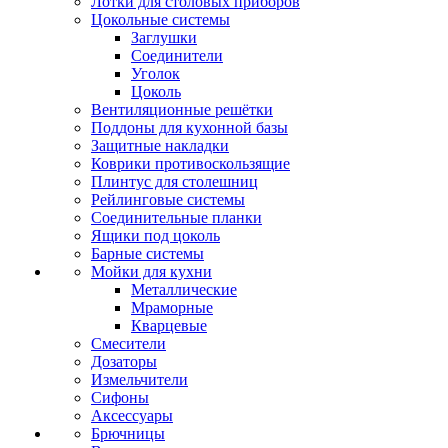
Лотки для столовых приборов
Цокольные системы
Заглушки
Соединители
Уголок
Цоколь
Вентиляционные решётки
Поддоны для кухонной базы
Защитные накладки
Коврики противоскользящие
Плинтус для столешниц
Рейлинговые системы
Соединительные планки
Ящики под цоколь
Барные системы
Мойки для кухни
Металлические
Мраморные
Кварцевые
Смесители
Дозаторы
Измельчители
Сифоны
Аксессуары
Брючницы