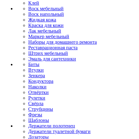
Клей
Воск мебельный
Воск напольный
Жидкая кожа
Краска для кожи
Лак мебельный
Маркер мебельный
Наборы для домашнего ремонта
Реставрационная паста
Штрих мебельный
Эмаль для сантехники
Биты
Втулки
Зенкера
Кондуктора
Наколки
Отвёртки
Рулетки
Свёрла
Струбцины
Фрезы
Шаблоны
Держатели полотенец
Держатели туалетной бумаги
Дозаторы