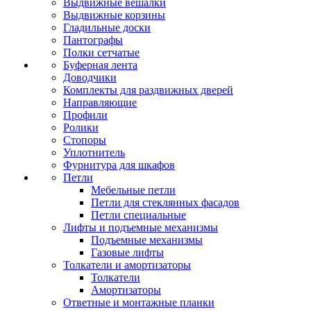
Выдвижные вешалки
Выдвижные корзины
Гладильные доски
Пантографы
Полки сетчатые
Буферная лента
Доводчики
Комплекты для раздвижных дверей
Направляющие
Профили
Ролики
Стопоры
Уплотнитель
Фурнитура для шкафов
Петли
Мебельные петли
Петли для стеклянных фасадов
Петли специальные
Лифты и подъемные механизмы
Подъемные механизмы
Газовые лифты
Толкатели и амортизаторы
Толкатели
Амортизаторы
Ответные и монтажные планки