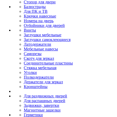
Стопор для двери
Балюстрады
Для ПК и ТВ
Крючки навесные
Номера на дверь
Отбойники для дверей
Винты
Заглушки мебельные
Заглушки самоклеющиеся
Латодержатели
Мебельные навесы
Саморезы
Скотч для зеркал
Соединительные пластины
Стяжка мебельная
Уголки
Полкодержатели
Держатели для зеркал
Кронштейны
Для раздвижных дверей
Для распашных дверей
Задвижки, завертки
Магнитные защелки
Герметики