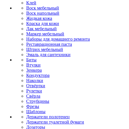
Клей
Воск мебельный
Воск напольный
Жидкая кожа
Краска для кожи
Лак мебельный
Маркер мебельный
Наборы для домашнего ремонта
Реставрационная паста
Штрих мебельный
Эмаль для сантехники
Биты
Втулки
Зенкера
Кондуктора
Наколки
Отвёртки
Рулетки
Свёрла
Струбцины
Фрезы
Шаблоны
Держатели полотенец
Держатели туалетной бумаги
Дозаторы