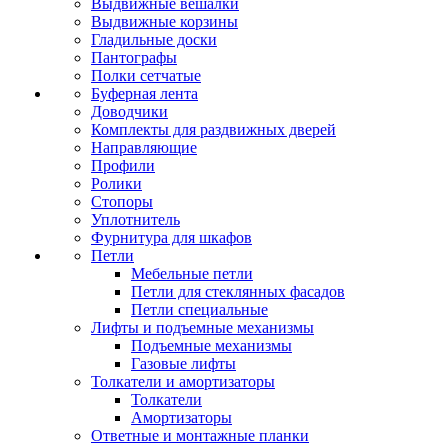
Выдвижные вешалки
Выдвижные корзины
Гладильные доски
Пантографы
Полки сетчатые
Буферная лента
Доводчики
Комплекты для раздвижных дверей
Направляющие
Профили
Ролики
Стопоры
Уплотнитель
Фурнитура для шкафов
Петли
Мебельные петли
Петли для стеклянных фасадов
Петли специальные
Лифты и подъемные механизмы
Подъемные механизмы
Газовые лифты
Толкатели и амортизаторы
Толкатели
Амортизаторы
Ответные и монтажные планки