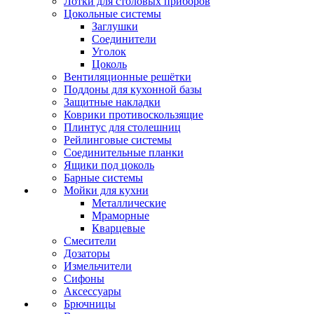
Лотки для столовых приборов
Цокольные системы
Заглушки
Соединители
Уголок
Цоколь
Вентиляционные решётки
Поддоны для кухонной базы
Защитные накладки
Коврики противоскользящие
Плинтус для столешниц
Рейлинговые системы
Соединительные планки
Ящики под цоколь
Барные системы
Мойки для кухни
Металлические
Мраморные
Кварцевые
Смесители
Дозаторы
Измельчители
Сифоны
Аксессуары
Брючницы