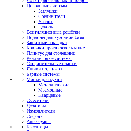
Лотки для столовых приборов
Цокольные системы
Заглушки
Соединители
Уголок
Цоколь
Вентиляционные решётки
Поддоны для кухонной базы
Защитные накладки
Коврики противоскользящие
Плинтус для столешниц
Рейлинговые системы
Соединительные планки
Ящики под цоколь
Барные системы
Мойки для кухни
Металлические
Мраморные
Кварцевые
Смесители
Дозаторы
Измельчители
Сифоны
Аксессуары
Брючницы