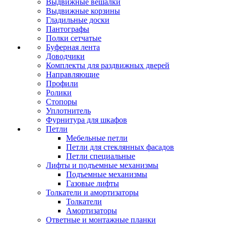
Выдвижные вешалки
Выдвижные корзины
Гладильные доски
Пантографы
Полки сетчатые
Буферная лента
Доводчики
Комплекты для раздвижных дверей
Направляющие
Профили
Ролики
Стопоры
Уплотнитель
Фурнитура для шкафов
Петли
Мебельные петли
Петли для стеклянных фасадов
Петли специальные
Лифты и подъемные механизмы
Подъемные механизмы
Газовые лифты
Толкатели и амортизаторы
Толкатели
Амортизаторы
Ответные и монтажные планки