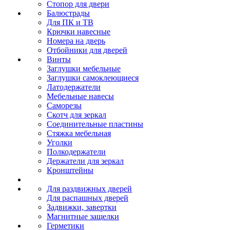
Стопор для двери
Балюстрады
Для ПК и ТВ
Крючки навесные
Номера на дверь
Отбойники для дверей
Винты
Заглушки мебельные
Заглушки самоклеющиеся
Латодержатели
Мебельные навесы
Саморезы
Скотч для зеркал
Соединительные пластины
Стяжка мебельная
Уголки
Полкодержатели
Держатели для зеркал
Кронштейны
Для раздвижных дверей
Для распашных дверей
Задвижки, завертки
Магнитные защелки
Герметики