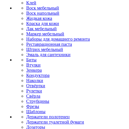
Клей
Воск мебельный
Воск напольный
Жидкая кожа
Краска для кожи
Лак мебельный
Маркер мебельный
Наборы для домашнего ремонта
Реставрационная паста
Штрих мебельный
Эмаль для сантехники
Биты
Втулки
Зенкера
Кондуктора
Наколки
Отвёртки
Рулетки
Свёрла
Струбцины
Фрезы
Шаблоны
Держатели полотенец
Держатели туалетной бумаги
Дозаторы