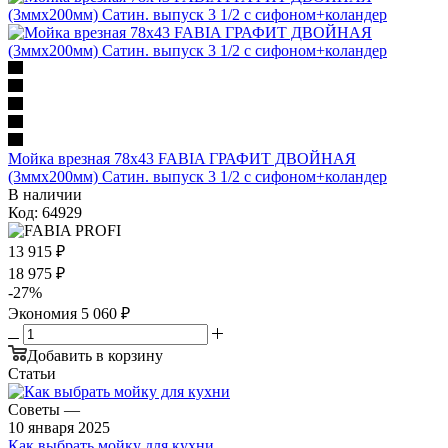
Мойка врезная 78х43 FABIA ГРАФИТ ДВОЙНАЯ
(3ммх200мм) Сатин. выпуск 3 1/2 с сифоном+коландер
В наличии
Код: 64929
13 915
₽
18 975
₽
-
27
%
Экономия
5 060
₽
Добавить в корзину
Статьи
Советы
—
10 января 2025
Как выбрать мойку для кухни