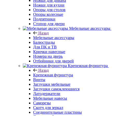
Ножки для дивана
Ножки для кухни
Опоры для столов
Опоры колесные
Подпятники
Стопор для двери
Мебельные аксессуары
Назад
Мебельные аксессуары
Балюстрады
Для ПК и ТВ
Крючки навесные
Номера на дверь
Отбойники для дверей
Крепежная фурнитура
Назад
Крепежная фурнитура
Винты
Заглушки мебельные
Заглушки самоклеющиеся
Латодержатели
Мебельные навесы
Саморезы
Скотч для зеркал
Соединительные пластины