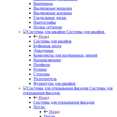
Брючницы
Выдвижные вешалки
Выдвижные корзины
Гладильные доски
Пантографы
Полки сетчатые
Системы для шкафов
Назад
Системы для шкафов
Буферная лента
Доводчики
Комплекты для раздвижных дверей
Направляющие
Профили
Ролики
Стопоры
Уплотнитель
Фурнитура для шкафов
Системы для
открывания фасадов
Назад
Системы для открывания фасадов
Петли
Назад
Петли