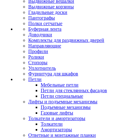
Выдвижные вешалки
Выдвижные корзины
Гладильные доски
Пантографы
Полки сетчатые
Буферная лента
Доводчики
Комплекты для раздвижных дверей
Направляющие
Профили
Ролики
Стопоры
Уплотнитель
Фурнитура для шкафов
Петли
Мебельные петли
Петли для стеклянных фасадов
Петли специальные
Лифты и подъемные механизмы
Подъемные механизмы
Газовые лифты
Толкатели и амортизаторы
Толкатели
Амортизаторы
Ответные и монтажные планки