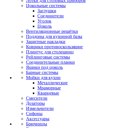
Лотки для столовых приборов
Цокольные системы
Заглушки
Соединители
Уголок
Цоколь
Вентиляционные решётки
Поддоны для кухонной базы
Защитные накладки
Коврики противоскользящие
Плинтус для столешниц
Рейлинговые системы
Соединительные планки
Ящики под цоколь
Барные системы
Мойки для кухни
Металлические
Мраморные
Кварцевые
Смесители
Дозаторы
Измельчители
Сифоны
Аксессуары
Брючницы