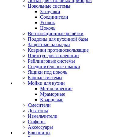
Лотки для столовых приборов
Цокольные системы
Заглушки
Соединители
Уголок
Цоколь
Вентиляционные решётки
Поддоны для кухонной базы
Защитные накладки
Коврики противоскользящие
Плинтус для столешниц
Рейлинговые системы
Соединительные планки
Ящики под цоколь
Барные системы
Мойки для кухни
Металлические
Мраморные
Кварцевые
Смесители
Дозаторы
Измельчители
Сифоны
Аксессуары
Брючницы