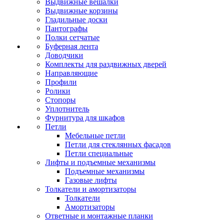
Выдвижные вешалки
Выдвижные корзины
Гладильные доски
Пантографы
Полки сетчатые
Буферная лента
Доводчики
Комплекты для раздвижных дверей
Направляющие
Профили
Ролики
Стопоры
Уплотнитель
Фурнитура для шкафов
Петли
Мебельные петли
Петли для стеклянных фасадов
Петли специальные
Лифты и подъемные механизмы
Подъемные механизмы
Газовые лифты
Толкатели и амортизаторы
Толкатели
Амортизаторы
Ответные и монтажные планки