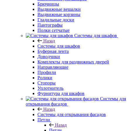
Брючницы
Выдвижные вешалки
Выдвижные корзины
Гладильные доски
Пантографы
Полки сетчатые
Системы для шкафов
Назад
Системы для шкафов
Буферная лента
Доводчики
Комплекты для раздвижных дверей
Направляющие
Профили
Ролики
Стопоры
Уплотнитель
Фурнитура для шкафов
Системы для
открывания фасадов
Назад
Системы для открывания фасадов
Петли
Назад
Петли