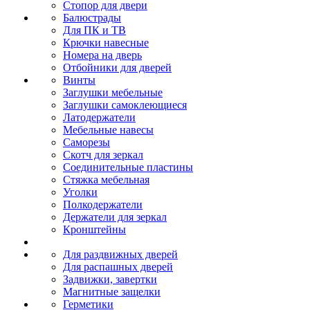
Стопор для двери
Балюстрады
Для ПК и ТВ
Крючки навесные
Номера на дверь
Отбойники для дверей
Винты
Заглушки мебельные
Заглушки самоклеющиеся
Латодержатели
Мебельные навесы
Саморезы
Скотч для зеркал
Соединительные пластины
Стяжка мебельная
Уголки
Полкодержатели
Держатели для зеркал
Кронштейны
Для раздвижных дверей
Для распашных дверей
Задвижки, завертки
Магнитные защелки
Герметики