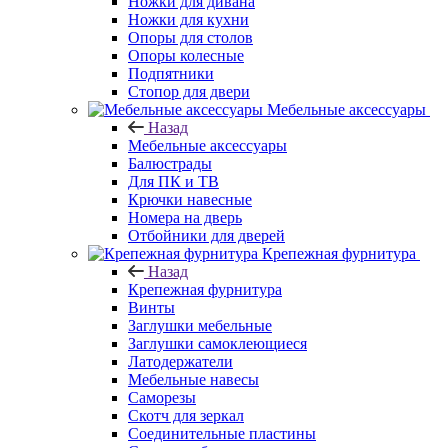
Ножки для дивана
Ножки для кухни
Опоры для столов
Опоры колесные
Подпятники
Стопор для двери
Мебельные аксессуары
Назад
Мебельные аксессуары
Балюстрады
Для ПК и ТВ
Крючки навесные
Номера на дверь
Отбойники для дверей
Крепежная фурнитура
Назад
Крепежная фурнитура
Винты
Заглушки мебельные
Заглушки самоклеющиеся
Латодержатели
Мебельные навесы
Саморезы
Скотч для зеркал
Соединительные пластины