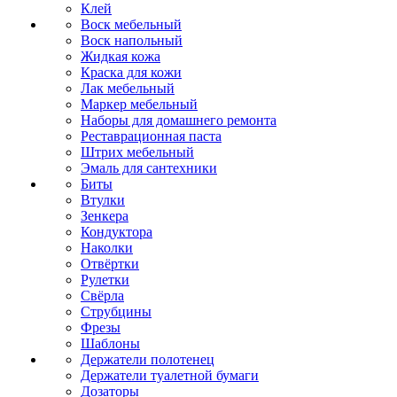
Клей
Воск мебельный
Воск напольный
Жидкая кожа
Краска для кожи
Лак мебельный
Маркер мебельный
Наборы для домашнего ремонта
Реставрационная паста
Штрих мебельный
Эмаль для сантехники
Биты
Втулки
Зенкера
Кондуктора
Наколки
Отвёртки
Рулетки
Свёрла
Струбцины
Фрезы
Шаблоны
Держатели полотенец
Держатели туалетной бумаги
Дозаторы