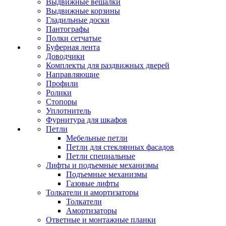
Выдвижные вешалки
Выдвижные корзины
Гладильные доски
Пантографы
Полки сетчатые
Буферная лента
Доводчики
Комплекты для раздвижных дверей
Направляющие
Профили
Ролики
Стопоры
Уплотнитель
Фурнитура для шкафов
Петли
Мебельные петли
Петли для стеклянных фасадов
Петли специальные
Лифты и подъемные механизмы
Подъемные механизмы
Газовые лифты
Толкатели и амортизаторы
Толкатели
Амортизаторы
Ответные и монтажные планки