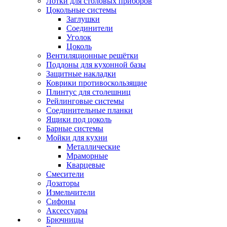
Лотки для столовых приборов
Цокольные системы
Заглушки
Соединители
Уголок
Цоколь
Вентиляционные решётки
Поддоны для кухонной базы
Защитные накладки
Коврики противоскользящие
Плинтус для столешниц
Рейлинговые системы
Соединительные планки
Ящики под цоколь
Барные системы
Мойки для кухни
Металлические
Мраморные
Кварцевые
Смесители
Дозаторы
Измельчители
Сифоны
Аксессуары
Брючницы