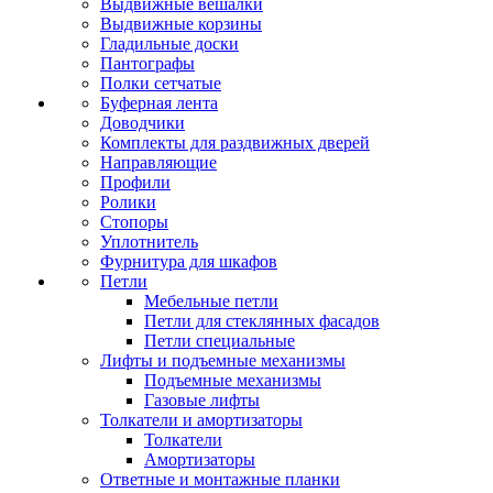
Выдвижные вешалки
Выдвижные корзины
Гладильные доски
Пантографы
Полки сетчатые
Буферная лента
Доводчики
Комплекты для раздвижных дверей
Направляющие
Профили
Ролики
Стопоры
Уплотнитель
Фурнитура для шкафов
Петли
Мебельные петли
Петли для стеклянных фасадов
Петли специальные
Лифты и подъемные механизмы
Подъемные механизмы
Газовые лифты
Толкатели и амортизаторы
Толкатели
Амортизаторы
Ответные и монтажные планки