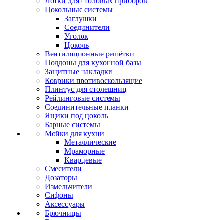
Лотки для столовых приборов
Цокольные системы
Заглушки
Соединители
Уголок
Цоколь
Вентиляционные решётки
Поддоны для кухонной базы
Защитные накладки
Коврики противоскользящие
Плинтус для столешниц
Рейлинговые системы
Соединительные планки
Ящики под цоколь
Барные системы
Мойки для кухни
Металлические
Мраморные
Кварцевые
Смесители
Дозаторы
Измельчители
Сифоны
Аксессуары
Брючницы