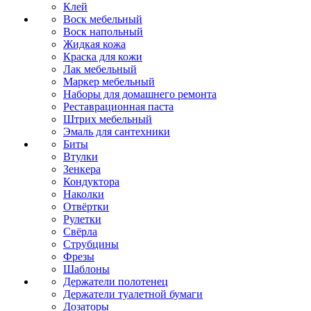
Клей
Воск мебельный
Воск напольный
Жидкая кожа
Краска для кожи
Лак мебельный
Маркер мебельный
Наборы для домашнего ремонта
Реставрационная паста
Штрих мебельный
Эмаль для сантехники
Биты
Втулки
Зенкера
Кондуктора
Наколки
Отвёртки
Рулетки
Свёрла
Струбцины
Фрезы
Шаблоны
Держатели полотенец
Держатели туалетной бумаги
Дозаторы