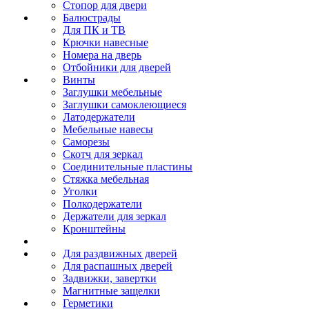
Стопор для двери
Балюстрады
Для ПК и ТВ
Крючки навесные
Номера на дверь
Отбойники для дверей
Винты
Заглушки мебельные
Заглушки самоклеющиеся
Латодержатели
Мебельные навесы
Саморезы
Скотч для зеркал
Соединительные пластины
Стяжка мебельная
Уголки
Полкодержатели
Держатели для зеркал
Кронштейны
Для раздвижных дверей
Для распашных дверей
Задвижки, завертки
Магнитные защелки
Герметики