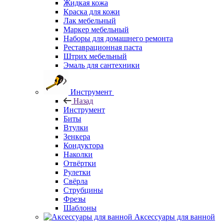
Жидкая кожа
Краска для кожи
Лак мебельный
Маркер мебельный
Наборы для домашнего ремонта
Реставрационная паста
Штрих мебельный
Эмаль для сантехники
Инструмент
Назад
Инструмент
Биты
Втулки
Зенкера
Кондуктора
Наколки
Отвёртки
Рулетки
Свёрла
Струбцины
Фрезы
Шаблоны
Аксессуары для ванной