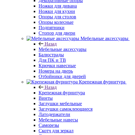
Декоративные опоры
Ножки для дивана
Ножки для кухни
Опоры для столов
Опоры колесные
Подпятники
Стопор для двери
Мебельные аксессуары
Назад
Мебельные аксессуары
Балюстрады
Для ПК и ТВ
Крючки навесные
Номера на дверь
Отбойники для дверей
Крепежная фурнитура
Назад
Крепежная фурнитура
Винты
Заглушки мебельные
Заглушки самоклеющиеся
Латодержатели
Мебельные навесы
Саморезы
Скотч для зеркал