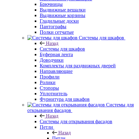
Брючницы
Выдвижные вешалки
Выдвижные корзины
Гладильные доски
Пантографы
Полки сетчатые
Системы для шкафов
Назад
Системы для шкафов
Буферная лента
Доводчики
Комплекты для раздвижных дверей
Направляющие
Профили
Ролики
Стопоры
Уплотнитель
Фурнитура для шкафов
Системы для
открывания фасадов
Назад
Системы для открывания фасадов
Петли
Назад
Петли