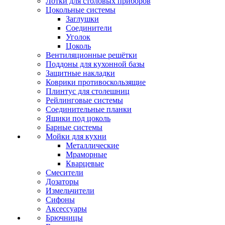
Лотки для столовых приборов
Цокольные системы
Заглушки
Соединители
Уголок
Цоколь
Вентиляционные решётки
Поддоны для кухонной базы
Защитные накладки
Коврики противоскользящие
Плинтус для столешниц
Рейлинговые системы
Соединительные планки
Ящики под цоколь
Барные системы
Мойки для кухни
Металлические
Мраморные
Кварцевые
Смесители
Дозаторы
Измельчители
Сифоны
Аксессуары
Брючницы