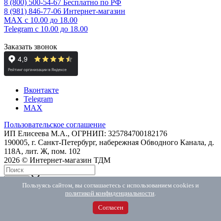
8 (800) 500-54-67
Бесплатно по РФ
8 (981) 846-77-06
Интернет-магазин
MAX
с 10.00 до 18.00
Telegram
с 10.00 до 18.00
Заказать звонок
Вконтакте
Telegram
MAX
Пользовательское соглашение
ИП Елисеева М.А., ОГРНИП: 325784700182176
190005, г. Санкт-Петербург, набережная Обводного Канала, д.
118А, лит. Ж, пом. 102
2026 © Интернет-магазин ТДМ
Найти
Пользуясь сайтом, вы соглашаетесь с использованием cookies и
Telegram
политикой конфиденциальности
.
Max
ВКонтакте
Согласен
Мобильный телефон