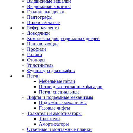
Выдвижные вешалки
Выдвижные корзины
Гладильные доски
Пантографы
Полки сетчатые
Буферная лента
Доводчики
Комплекты для раздвижных дверей
Направляющие
Профили
Ролики
Стопоры
Уплотнитель
Фурнитура для шкафов
Петли
Мебельные петли
Петли для стеклянных фасадов
Петли специальные
Лифты и подъемные механизмы
Подъемные механизмы
Газовые лифты
Толкатели и амортизаторы
Толкатели
Амортизаторы
Ответные и монтажные планки