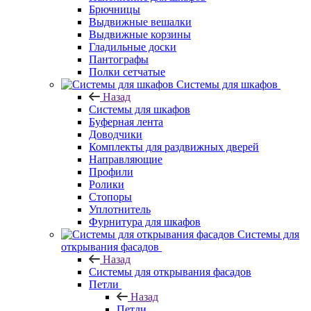
Брючницы
Выдвижные вешалки
Выдвижные корзины
Гладильные доски
Пантографы
Полки сетчатые
Системы для шкафов
Назад
Системы для шкафов
Буферная лента
Доводчики
Комплекты для раздвижных дверей
Направляющие
Профили
Ролики
Стопоры
Уплотнитель
Фурнитура для шкафов
Системы для
открывания фасадов
Назад
Системы для открывания фасадов
Петли
Назад
Петли