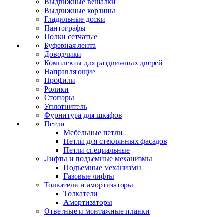
Выдвижные вешалки
Выдвижные корзины
Гладильные доски
Пантографы
Полки сетчатые
Буферная лента
Доводчики
Комплекты для раздвижных дверей
Направляющие
Профили
Ролики
Стопоры
Уплотнитель
Фурнитура для шкафов
Петли
Мебельные петли
Петли для стеклянных фасадов
Петли специальные
Лифты и подъемные механизмы
Подъемные механизмы
Газовые лифты
Толкатели и амортизаторы
Толкатели
Амортизаторы
Ответные и монтажные планки