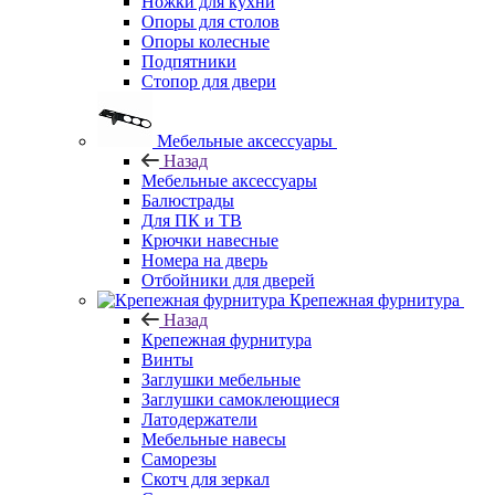
Ножки для кухни
Опоры для столов
Опоры колесные
Подпятники
Стопор для двери
Мебельные аксессуары
Назад
Мебельные аксессуары
Балюстрады
Для ПК и ТВ
Крючки навесные
Номера на дверь
Отбойники для дверей
Крепежная фурнитура
Назад
Крепежная фурнитура
Винты
Заглушки мебельные
Заглушки самоклеющиеся
Латодержатели
Мебельные навесы
Саморезы
Скотч для зеркал