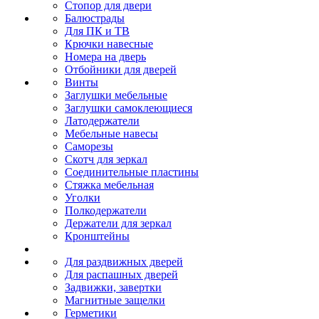
Стопор для двери
Балюстрады
Для ПК и ТВ
Крючки навесные
Номера на дверь
Отбойники для дверей
Винты
Заглушки мебельные
Заглушки самоклеющиеся
Латодержатели
Мебельные навесы
Саморезы
Скотч для зеркал
Соединительные пластины
Стяжка мебельная
Уголки
Полкодержатели
Держатели для зеркал
Кронштейны
Для раздвижных дверей
Для распашных дверей
Задвижки, завертки
Магнитные защелки
Герметики