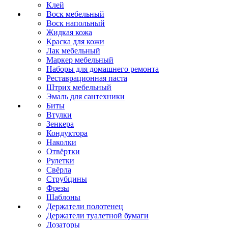
Клей
Воск мебельный
Воск напольный
Жидкая кожа
Краска для кожи
Лак мебельный
Маркер мебельный
Наборы для домашнего ремонта
Реставрационная паста
Штрих мебельный
Эмаль для сантехники
Биты
Втулки
Зенкера
Кондуктора
Наколки
Отвёртки
Рулетки
Свёрла
Струбцины
Фрезы
Шаблоны
Держатели полотенец
Держатели туалетной бумаги
Дозаторы