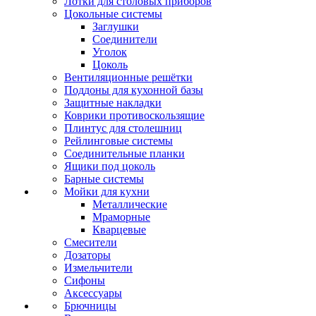
Лотки для столовых приборов
Цокольные системы
Заглушки
Соединители
Уголок
Цоколь
Вентиляционные решётки
Поддоны для кухонной базы
Защитные накладки
Коврики противоскользящие
Плинтус для столешниц
Рейлинговые системы
Соединительные планки
Ящики под цоколь
Барные системы
Мойки для кухни
Металлические
Мраморные
Кварцевые
Смесители
Дозаторы
Измельчители
Сифоны
Аксессуары
Брючницы