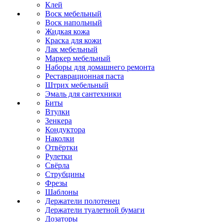
Клей
Воск мебельный
Воск напольный
Жидкая кожа
Краска для кожи
Лак мебельный
Маркер мебельный
Наборы для домашнего ремонта
Реставрационная паста
Штрих мебельный
Эмаль для сантехники
Биты
Втулки
Зенкера
Кондуктора
Наколки
Отвёртки
Рулетки
Свёрла
Струбцины
Фрезы
Шаблоны
Держатели полотенец
Держатели туалетной бумаги
Дозаторы