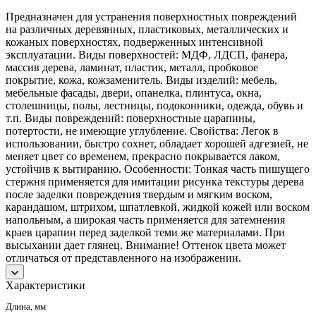
Предназначен для устранения поверхностных повреждений
на различных деревянных, пластиковых, металлических и
кожаных поверхностях, подверженных интенсивной
эксплуатации. Виды поверхностей: МДФ, ЛДСП, фанера,
массив дерева, ламинат, пластик, металл, пробковое
покрытие, кожа, кожзаменитель. Виды изделий: мебель,
мебельные фасады, двери, опанелка, плинтуса, окна,
столешницы, полы, лестницы, подоконники, одежда, обувь и
т.п. Виды повреждений: поверхностные царапины,
потертости, не имеющие углубление. Свойства: Легок в
использовании, быстро сохнет, обладает хорошей адгезией, не
меняет цвет со временем, прекрасно покрывается лаком,
устойчив к вытиранию. Особенности: Тонкая часть пишущего
стержня применяется для имитации рисунка текстуры дерева
после заделки повреждения твердым и мягким воском,
карандашом, штрихом, шпатлевкой, жидкой кожей или воском
напольным, а широкая часть применяется для затемнения
краев царапин перед заделкой теми же материалами. При
высыхании дает глянец. Внимание! Оттенок цвета может
отличаться от представленного на изображении.
Характеристики
Длина, мм