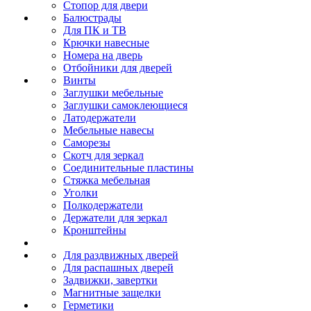
Стопор для двери
Балюстрады
Для ПК и ТВ
Крючки навесные
Номера на дверь
Отбойники для дверей
Винты
Заглушки мебельные
Заглушки самоклеющиеся
Латодержатели
Мебельные навесы
Саморезы
Скотч для зеркал
Соединительные пластины
Стяжка мебельная
Уголки
Полкодержатели
Держатели для зеркал
Кронштейны
Для раздвижных дверей
Для распашных дверей
Задвижки, завертки
Магнитные защелки
Герметики