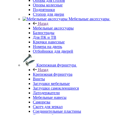
Опоры для столов
Опоры колесные
Подпятники
Стопор для двери
Мебельные аксессуары
Назад
Мебельные аксессуары
Балюстрады
Для ПК и ТВ
Крючки навесные
Номера на дверь
Отбойники для дверей
Крепежная фурнитура
Назад
Крепежная фурнитура
Винты
Заглушки мебельные
Заглушки самоклеющиеся
Латодержатели
Мебельные навесы
Саморезы
Скотч для зеркал
Соединительные пластины