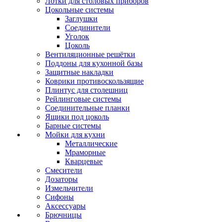
Лотки для столовых приборов
Цокольные системы
Заглушки
Соединители
Уголок
Цоколь
Вентиляционные решётки
Поддоны для кухонной базы
Защитные накладки
Коврики противоскользящие
Плинтус для столешниц
Рейлинговые системы
Соединительные планки
Ящики под цоколь
Барные системы
Мойки для кухни
Металлические
Мраморные
Кварцевые
Смесители
Дозаторы
Измельчители
Сифоны
Аксессуары
Брючницы