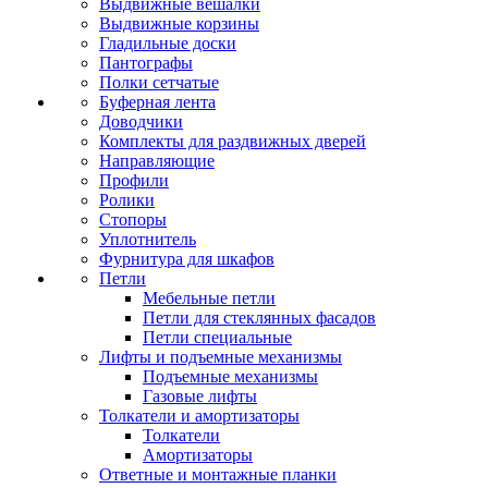
Выдвижные вешалки
Выдвижные корзины
Гладильные доски
Пантографы
Полки сетчатые
Буферная лента
Доводчики
Комплекты для раздвижных дверей
Направляющие
Профили
Ролики
Стопоры
Уплотнитель
Фурнитура для шкафов
Петли
Мебельные петли
Петли для стеклянных фасадов
Петли специальные
Лифты и подъемные механизмы
Подъемные механизмы
Газовые лифты
Толкатели и амортизаторы
Толкатели
Амортизаторы
Ответные и монтажные планки