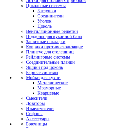
Лотки для столовых приборов
Цокольные системы
Заглушки
Соединители
Уголок
Цоколь
Вентиляционные решётки
Поддоны для кухонной базы
Защитные накладки
Коврики противоскользящие
Плинтус для столешниц
Рейлинговые системы
Соединительные планки
Ящики под цоколь
Барные системы
Мойки для кухни
Металлические
Мраморные
Кварцевые
Смесители
Дозаторы
Измельчители
Сифоны
Аксессуары
Брючницы