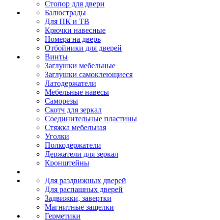
Стопор для двери
Балюстрады
Для ПК и ТВ
Крючки навесные
Номера на дверь
Отбойники для дверей
Винты
Заглушки мебельные
Заглушки самоклеющиеся
Латодержатели
Мебельные навесы
Саморезы
Скотч для зеркал
Соединительные пластины
Стяжка мебельная
Уголки
Полкодержатели
Держатели для зеркал
Кронштейны
Для раздвижных дверей
Для распашных дверей
Задвижки, завертки
Магнитные защелки
Герметики