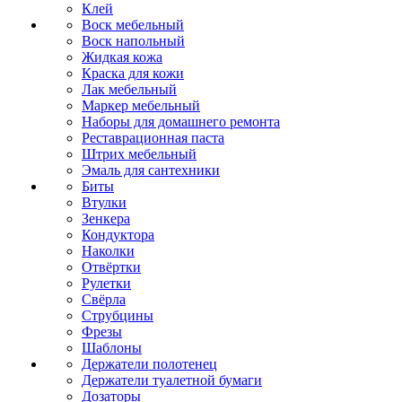
Клей
Воск мебельный
Воск напольный
Жидкая кожа
Краска для кожи
Лак мебельный
Маркер мебельный
Наборы для домашнего ремонта
Реставрационная паста
Штрих мебельный
Эмаль для сантехники
Биты
Втулки
Зенкера
Кондуктора
Наколки
Отвёртки
Рулетки
Свёрла
Струбцины
Фрезы
Шаблоны
Держатели полотенец
Держатели туалетной бумаги
Дозаторы