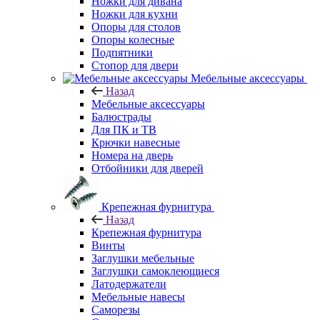
Ножки для дивана
Ножки для кухни
Опоры для столов
Опоры колесные
Подпятники
Стопор для двери
Мебельные аксессуары
Назад
Мебельные аксессуары
Балюстрады
Для ПК и ТВ
Крючки навесные
Номера на дверь
Отбойники для дверей
Крепежная фурнитура
Назад
Крепежная фурнитура
Винты
Заглушки мебельные
Заглушки самоклеющиеся
Латодержатели
Мебельные навесы
Саморезы