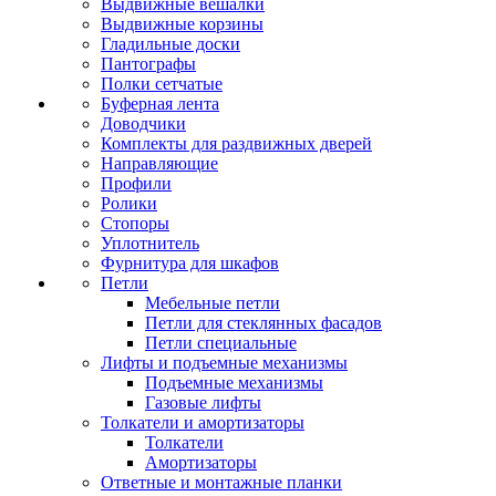
Выдвижные вешалки
Выдвижные корзины
Гладильные доски
Пантографы
Полки сетчатые
Буферная лента
Доводчики
Комплекты для раздвижных дверей
Направляющие
Профили
Ролики
Стопоры
Уплотнитель
Фурнитура для шкафов
Петли
Мебельные петли
Петли для стеклянных фасадов
Петли специальные
Лифты и подъемные механизмы
Подъемные механизмы
Газовые лифты
Толкатели и амортизаторы
Толкатели
Амортизаторы
Ответные и монтажные планки