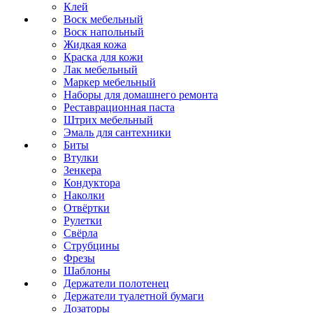
Клей
Воск мебельный
Воск напольный
Жидкая кожа
Краска для кожи
Лак мебельный
Маркер мебельный
Наборы для домашнего ремонта
Реставрационная паста
Штрих мебельный
Эмаль для сантехники
Биты
Втулки
Зенкера
Кондуктора
Наколки
Отвёртки
Рулетки
Свёрла
Струбцины
Фрезы
Шаблоны
Держатели полотенец
Держатели туалетной бумаги
Дозаторы