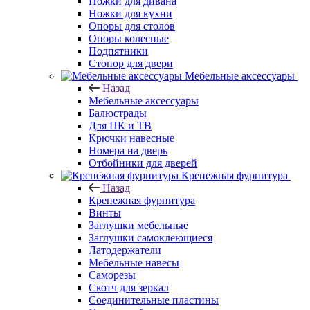
Ножки для дивана
Ножки для кухни
Опоры для столов
Опоры колесные
Подпятники
Стопор для двери
Мебельные аксессуары
Назад
Мебельные аксессуары
Балюстрады
Для ПК и ТВ
Крючки навесные
Номера на дверь
Отбойники для дверей
Крепежная фурнитура
Назад
Крепежная фурнитура
Винты
Заглушки мебельные
Заглушки самоклеющиеся
Латодержатели
Мебельные навесы
Саморезы
Скотч для зеркал
Соединительные пластины