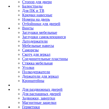
Стопор для двери
Балюстрады
Для ПК и ТВ
Крючки навесные
Номера на дверь
Отбойники для дверей
Винты
Заглушки мебельные
Заглушки самоклеющиеся
Латодержатели
Мебельные навесы
Саморезы
Скотч для зеркал
Соединительные пластины
Стяжка мебельная
Уголки
Полкодержатели
Держатели для зеркал
Кронштейны
Для раздвижных дверей
Для распашных дверей
Задвижки, завертки
Магнитные защелки
Герметики