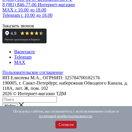
8 (981) 846-77-06
Интернет-магазин
MAX
с 10.00 до 18.00
Telegram
с 10.00 до 18.00
Заказать звонок
Вконтакте
Telegram
MAX
Пользовательское соглашение
ИП Елисеева М.А., ОГРНИП: 325784700182176
190005, г. Санкт-Петербург, набережная Обводного Канала, д.
118А, лит. Ж, пом. 102
2026 © Интернет-магазин ТДМ
Найти
Telegram
Пользуясь сайтом, вы соглашаетесь с использованием cookies и
политикой конфиденциальности
.
Max
ВКонтакте
Согласен
Мобильный телефон