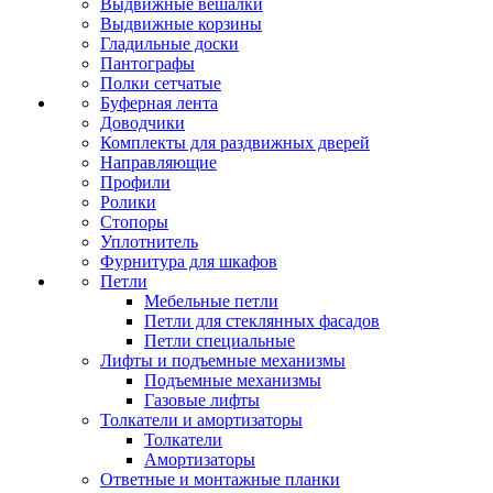
Выдвижные вешалки
Выдвижные корзины
Гладильные доски
Пантографы
Полки сетчатые
Буферная лента
Доводчики
Комплекты для раздвижных дверей
Направляющие
Профили
Ролики
Стопоры
Уплотнитель
Фурнитура для шкафов
Петли
Мебельные петли
Петли для стеклянных фасадов
Петли специальные
Лифты и подъемные механизмы
Подъемные механизмы
Газовые лифты
Толкатели и амортизаторы
Толкатели
Амортизаторы
Ответные и монтажные планки