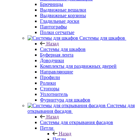
Брючницы
Выдвижные вешалки
Выдвижные корзины
Гладильные доски
Пантографы
Полки сетчатые
Системы для шкафов
Назад
Системы для шкафов
Буферная лента
Доводчики
Комплекты для раздвижных дверей
Направляющие
Профили
Ролики
Стопоры
Уплотнитель
Фурнитура для шкафов
Системы для
открывания фасадов
Назад
Системы для открывания фасадов
Петли
Назад
Петли