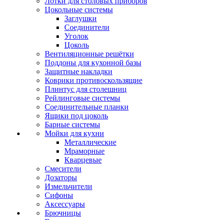
Лотки для столовых приборов
Цокольные системы
Заглушки
Соединители
Уголок
Цоколь
Вентиляционные решётки
Поддоны для кухонной базы
Защитные накладки
Коврики противоскользящие
Плинтус для столешниц
Рейлинговые системы
Соединительные планки
Ящики под цоколь
Барные системы
Мойки для кухни
Металлические
Мраморные
Кварцевые
Смесители
Дозаторы
Измельчители
Сифоны
Аксессуары
Брючницы