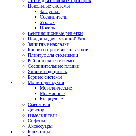
Лотки для столовых приборов
Цокольные системы
Заглушки
Соединители
Уголок
Цоколь
Вентиляционные решётки
Поддоны для кухонной базы
Защитные накладки
Коврики противоскользящие
Плинтус для столешниц
Рейлинговые системы
Соединительные планки
Ящики под цоколь
Барные системы
Мойки для кухни
Металлические
Мраморные
Кварцевые
Смесители
Дозаторы
Измельчители
Сифоны
Аксессуары
Брючницы