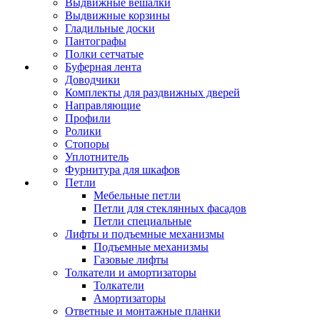
Выдвижные вешалки
Выдвижные корзины
Гладильные доски
Пантографы
Полки сетчатые
Буферная лента
Доводчики
Комплекты для раздвижных дверей
Направляющие
Профили
Ролики
Стопоры
Уплотнитель
Фурнитура для шкафов
Петли
Мебельные петли
Петли для стеклянных фасадов
Петли специальные
Лифты и подъемные механизмы
Подъемные механизмы
Газовые лифты
Толкатели и амортизаторы
Толкатели
Амортизаторы
Ответные и монтажные планки