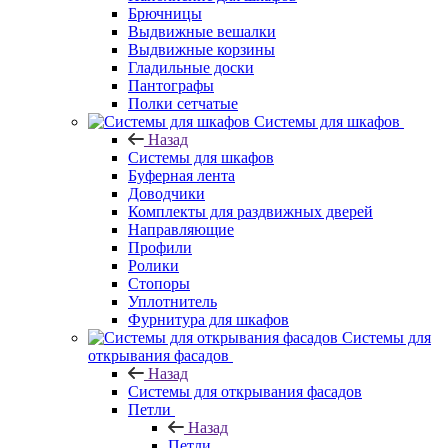
Брючницы
Выдвижные вешалки
Выдвижные корзины
Гладильные доски
Пантографы
Полки сетчатые
Системы для шкафов
Назад
Системы для шкафов
Буферная лента
Доводчики
Комплекты для раздвижных дверей
Направляющие
Профили
Ролики
Стопоры
Уплотнитель
Фурнитура для шкафов
Системы для
открывания фасадов
Назад
Системы для открывания фасадов
Петли
Назад
Петли