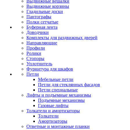
Выдвижные вешалки
Выдвижные корзины
Гладильные доски
Пантографы
Полки сетчатые
Буферная лента
Доводчики
Комплекты для раздвижных дверей
Направляющие
Профили
Ролики
Стопоры
Уплотнитель
Фурнитура для шкафов
Петли
Мебельные петли
Петли для стеклянных фасадов
Петли специальные
Лифты и подъемные механизмы
Подъемные механизмы
Газовые лифты
Толкатели и амортизаторы
Толкатели
Амортизаторы
Ответные и монтажные планки