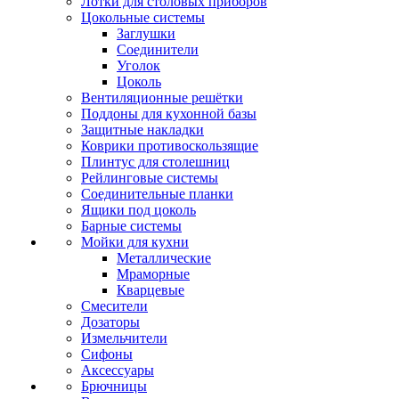
Лотки для столовых приборов
Цокольные системы
Заглушки
Соединители
Уголок
Цоколь
Вентиляционные решётки
Поддоны для кухонной базы
Защитные накладки
Коврики противоскользящие
Плинтус для столешниц
Рейлинговые системы
Соединительные планки
Ящики под цоколь
Барные системы
Мойки для кухни
Металлические
Мраморные
Кварцевые
Смесители
Дозаторы
Измельчители
Сифоны
Аксессуары
Брючницы