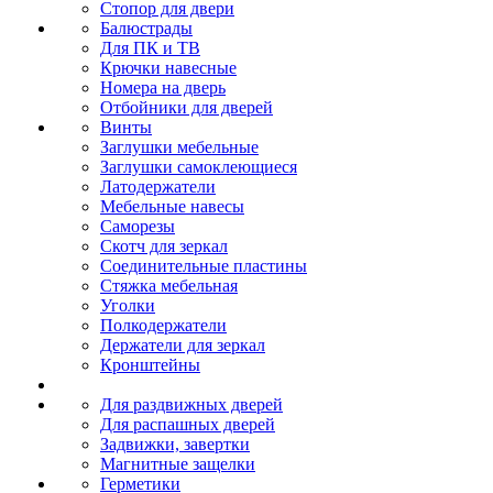
Стопор для двери
Балюстрады
Для ПК и ТВ
Крючки навесные
Номера на дверь
Отбойники для дверей
Винты
Заглушки мебельные
Заглушки самоклеющиеся
Латодержатели
Мебельные навесы
Саморезы
Скотч для зеркал
Соединительные пластины
Стяжка мебельная
Уголки
Полкодержатели
Держатели для зеркал
Кронштейны
Для раздвижных дверей
Для распашных дверей
Задвижки, завертки
Магнитные защелки
Герметики