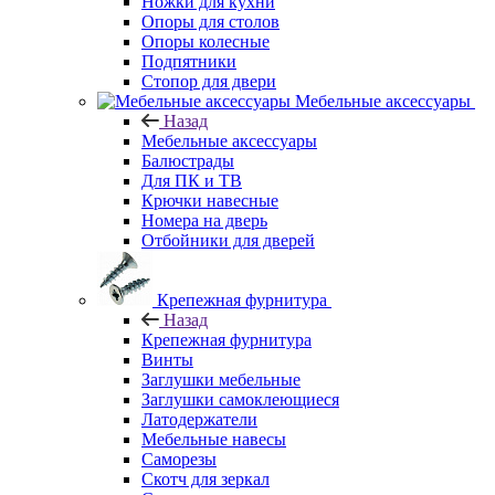
Ножки для кухни
Опоры для столов
Опоры колесные
Подпятники
Стопор для двери
Мебельные аксессуары
Назад
Мебельные аксессуары
Балюстрады
Для ПК и ТВ
Крючки навесные
Номера на дверь
Отбойники для дверей
Крепежная фурнитура
Назад
Крепежная фурнитура
Винты
Заглушки мебельные
Заглушки самоклеющиеся
Латодержатели
Мебельные навесы
Саморезы
Скотч для зеркал