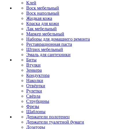
Клей
Воск мебельный
Воск напольный
Жидкая кожа
Краска для кожи
Лак мебельный
Маркер мебельный
Наборы для домашнего ремонта
Реставрационная паста
Штрих мебельный
Эмаль для сантехники
Биты
Втулки
Зенкера
Кондуктора
Наколки
Отвёртки
Рулетки
Свёрла
Струбцины
Фрезы
Шаблоны
Держатели полотенец
Держатели туалетной бумаги
Дозаторы