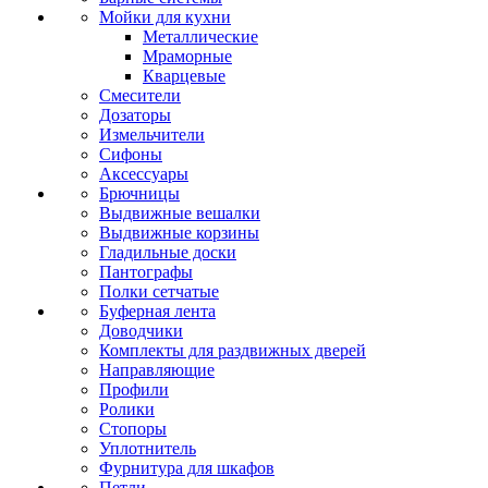
Мойки для кухни
Металлические
Мраморные
Кварцевые
Смесители
Дозаторы
Измельчители
Сифоны
Аксессуары
Брючницы
Выдвижные вешалки
Выдвижные корзины
Гладильные доски
Пантографы
Полки сетчатые
Буферная лента
Доводчики
Комплекты для раздвижных дверей
Направляющие
Профили
Ролики
Стопоры
Уплотнитель
Фурнитура для шкафов
Петли