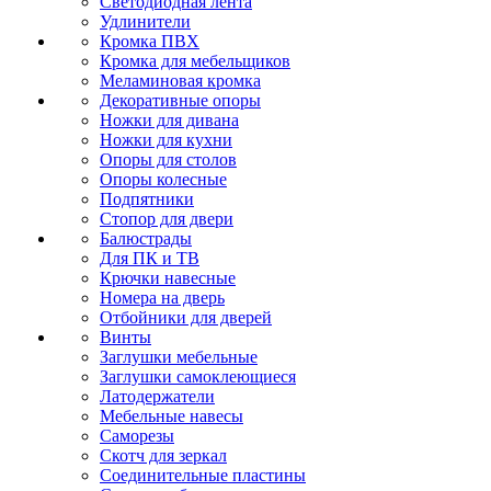
Светодиодная лента
Удлинители
Кромка ПВХ
Кромка для мебельщиков
Меламиновая кромка
Декоративные опоры
Ножки для дивана
Ножки для кухни
Опоры для столов
Опоры колесные
Подпятники
Стопор для двери
Балюстрады
Для ПК и ТВ
Крючки навесные
Номера на дверь
Отбойники для дверей
Винты
Заглушки мебельные
Заглушки самоклеющиеся
Латодержатели
Мебельные навесы
Саморезы
Скотч для зеркал
Соединительные пластины