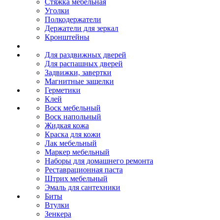
Стяжка мебельная
Уголки
Полкодержатели
Держатели для зеркал
Кронштейны
Для раздвижных дверей
Для распашных дверей
Задвижки, завертки
Магнитные защелки
Герметики
Клей
Воск мебельный
Воск напольный
Жидкая кожа
Краска для кожи
Лак мебельный
Маркер мебельный
Наборы для домашнего ремонта
Реставрационная паста
Штрих мебельный
Эмаль для сантехники
Биты
Втулки
Зенкера