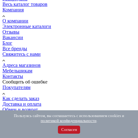
Весь каталог товаров
Компания
О компании
Электронные каталоги
Отзывы
Вакансии
Блог
Все бренды
Свяжитесь с нами
Адреса магазинов
Мебельщикам
Контакты
Сообщить об ошибке
Покупателям
Как сделать заказ
Доставка и оплата
Обмен и возврат
Распил и мебель на заказ
Пользуясь сайтом, вы соглашаетесь с использованием cookies и
Вопрос-ответ
политикой конфиденциальности
.
8 (800) 500-54-67
Согласен
8 (800) 500-54-67
Бесплатно по РФ
8 (981) 846-77-06
Интернет-магазин