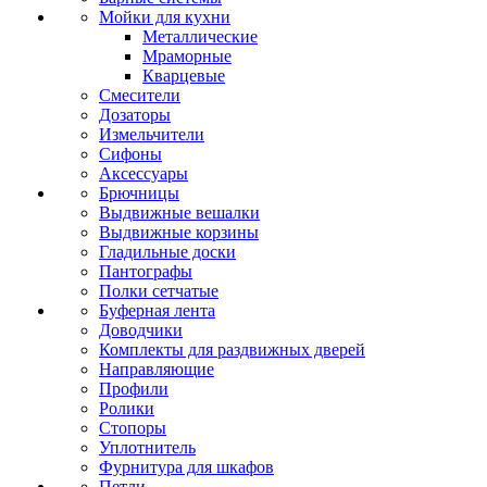
Мойки для кухни
Металлические
Мраморные
Кварцевые
Смесители
Дозаторы
Измельчители
Сифоны
Аксессуары
Брючницы
Выдвижные вешалки
Выдвижные корзины
Гладильные доски
Пантографы
Полки сетчатые
Буферная лента
Доводчики
Комплекты для раздвижных дверей
Направляющие
Профили
Ролики
Стопоры
Уплотнитель
Фурнитура для шкафов
Петли