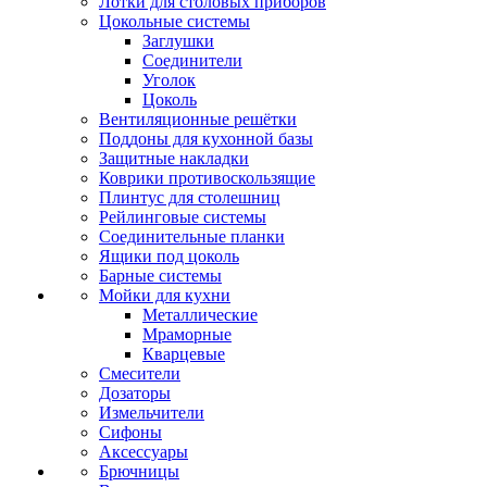
Лотки для столовых приборов
Цокольные системы
Заглушки
Соединители
Уголок
Цоколь
Вентиляционные решётки
Поддоны для кухонной базы
Защитные накладки
Коврики противоскользящие
Плинтус для столешниц
Рейлинговые системы
Соединительные планки
Ящики под цоколь
Барные системы
Мойки для кухни
Металлические
Мраморные
Кварцевые
Смесители
Дозаторы
Измельчители
Сифоны
Аксессуары
Брючницы