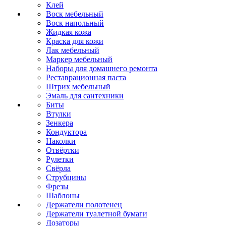
Клей
Воск мебельный
Воск напольный
Жидкая кожа
Краска для кожи
Лак мебельный
Маркер мебельный
Наборы для домашнего ремонта
Реставрационная паста
Штрих мебельный
Эмаль для сантехники
Биты
Втулки
Зенкера
Кондуктора
Наколки
Отвёртки
Рулетки
Свёрла
Струбцины
Фрезы
Шаблоны
Держатели полотенец
Держатели туалетной бумаги
Дозаторы