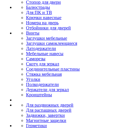
Стопор для двери
Балюстрады
Для ПК и ТВ
Крючки навесные
Номера на дверь
Отбойники для дверей
Винты
Заглушки мебельные
Заглушки самоклеющиеся
Латодержатели
Мебельные навесы
Саморезы
Скотч для зеркал
Соединительные пластины
Стяжка мебельная
Уголки
Полкодержатели
Держатели для зеркал
Кронштейны
Для раздвижных дверей
Для распашных дверей
Задвижки, завертки
Магнитные защелки
Герметики