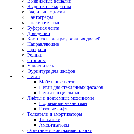
Выдвижные вешалки
Выдвижные корзины
Гладильные доски
Пантографы
Полки сетчатые
Буферная лента
Доводчики
Комплекты для раздвижных дверей
Направляющие
Профили
Ролики
Стопоры
Уплотнитель
Фурнитура для шкафов
Петли
Мебельные петли
Петли для стеклянных фасадов
Петли специальные
Лифты и подъемные механизмы
Подъемные механизмы
Газовые лифты
Толкатели и амортизаторы
Толкатели
Амортизаторы
Ответные и монтажные планки