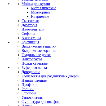
Мойки для кухни
Металлические
Мраморные
Кварцевые
Смесители
Дозаторы
Измельчители
Сифоны
Аксессуары
Брючницы
Выдвижные вешалки
Выдвижные корзины
Гладильные доски
Пантографы
Полки сетчатые
Буферная лента
Доводчики
Комплекты для раздвижных дверей
Направляющие
Профили
Ролики
Стопоры
Уплотнитель
Фурнитура для шкафов
Петли