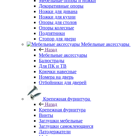
Мебельные опоры и ножки
Декоративные опоры
Ножки для дивана
Ножки для кухни
Опоры для столов
Опоры колесные
Подпятники
Стопор для двери
Мебельные аксессуары
Назад
Мебельные аксессуары
Балюстрады
Для ПК и ТВ
Крючки навесные
Номера на дверь
Отбойники для дверей
Крепежная фурнитура
Назад
Крепежная фурнитура
Винты
Заглушки мебельные
Заглушки самоклеющиеся
Латодержатели