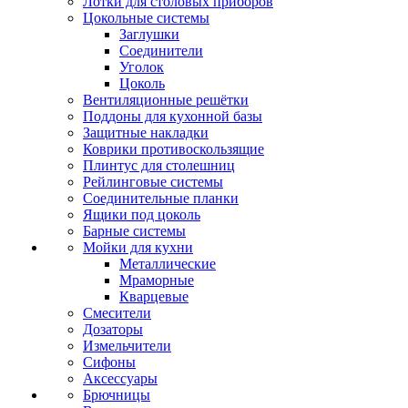
Лотки для столовых приборов
Цокольные системы
Заглушки
Соединители
Уголок
Цоколь
Вентиляционные решётки
Поддоны для кухонной базы
Защитные накладки
Коврики противоскользящие
Плинтус для столешниц
Рейлинговые системы
Соединительные планки
Ящики под цоколь
Барные системы
Мойки для кухни
Металлические
Мраморные
Кварцевые
Смесители
Дозаторы
Измельчители
Сифоны
Аксессуары
Брючницы