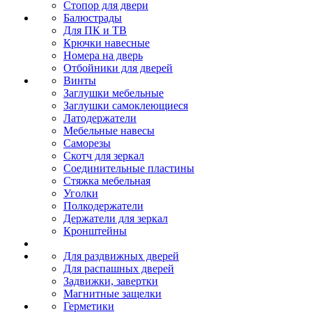
Стопор для двери
Балюстрады
Для ПК и ТВ
Крючки навесные
Номера на дверь
Отбойники для дверей
Винты
Заглушки мебельные
Заглушки самоклеющиеся
Латодержатели
Мебельные навесы
Саморезы
Скотч для зеркал
Соединительные пластины
Стяжка мебельная
Уголки
Полкодержатели
Держатели для зеркал
Кронштейны
Для раздвижных дверей
Для распашных дверей
Задвижки, завертки
Магнитные защелки
Герметики