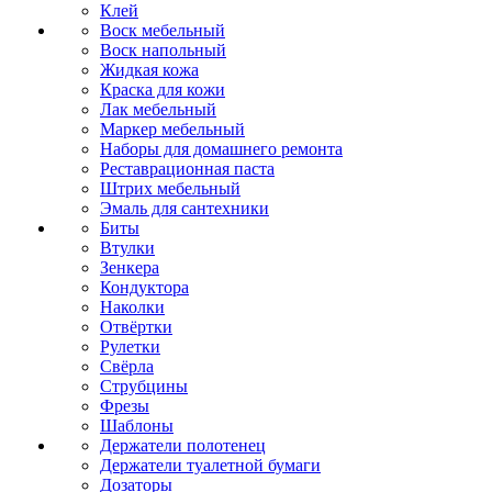
Клей
Воск мебельный
Воск напольный
Жидкая кожа
Краска для кожи
Лак мебельный
Маркер мебельный
Наборы для домашнего ремонта
Реставрационная паста
Штрих мебельный
Эмаль для сантехники
Биты
Втулки
Зенкера
Кондуктора
Наколки
Отвёртки
Рулетки
Свёрла
Струбцины
Фрезы
Шаблоны
Держатели полотенец
Держатели туалетной бумаги
Дозаторы