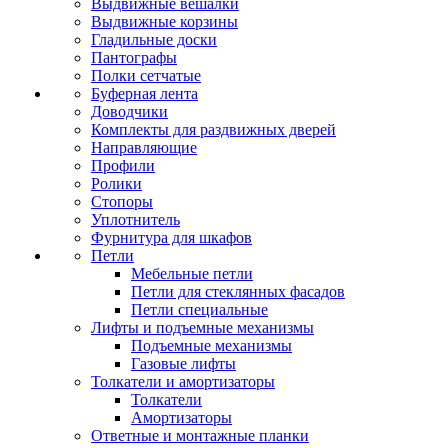
Выдвижные вешалки
Выдвижные корзины
Гладильные доски
Пантографы
Полки сетчатые
Буферная лента
Доводчики
Комплекты для раздвижных дверей
Направляющие
Профили
Ролики
Стопоры
Уплотнитель
Фурнитура для шкафов
Петли
Мебельные петли
Петли для стеклянных фасадов
Петли специальные
Лифты и подъемные механизмы
Подъемные механизмы
Газовые лифты
Толкатели и амортизаторы
Толкатели
Амортизаторы
Ответные и монтажные планки