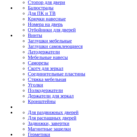
Стопор для двери
Балюстрады
Для ПК и ТВ
Крючки навесные
Номера на дверь
Отбойники для дверей
Винты
Заглушки мебельные
Заглушки самоклеющиеся
Латодержатели
Мебельные навесы
Саморезы
Скотч для зеркал
Соединительные пластины
Стяжка мебельная
Уголки
Полкодержатели
Держатели для зеркал
Кронштейны
Для раздвижных дверей
Для распашных дверей
Задвижки, завертки
Магнитные защелки
Герметики