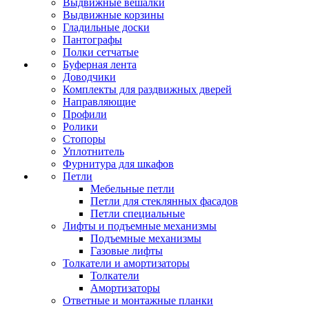
Выдвижные вешалки
Выдвижные корзины
Гладильные доски
Пантографы
Полки сетчатые
Буферная лента
Доводчики
Комплекты для раздвижных дверей
Направляющие
Профили
Ролики
Стопоры
Уплотнитель
Фурнитура для шкафов
Петли
Мебельные петли
Петли для стеклянных фасадов
Петли специальные
Лифты и подъемные механизмы
Подъемные механизмы
Газовые лифты
Толкатели и амортизаторы
Толкатели
Амортизаторы
Ответные и монтажные планки