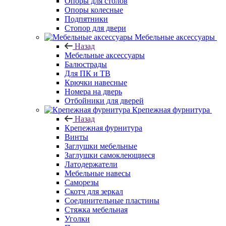
Опоры для столов
Опоры колесные
Подпятники
Стопор для двери
Мебельные аксессуары
Назад
Мебельные аксессуары
Балюстрады
Для ПК и ТВ
Крючки навесные
Номера на дверь
Отбойники для дверей
Крепежная фурнитура
Назад
Крепежная фурнитура
Винты
Заглушки мебельные
Заглушки самоклеющиеся
Латодержатели
Мебельные навесы
Саморезы
Скотч для зеркал
Соединительные пластины
Стяжка мебельная
Уголки