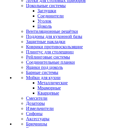
Лотки для столовых приборов
Цокольные системы
Заглушки
Соединители
Уголок
Цоколь
Вентиляционные решётки
Поддоны для кухонной базы
Защитные накладки
Коврики противоскользящие
Плинтус для столешниц
Рейлинговые системы
Соединительные планки
Ящики под цоколь
Барные системы
Мойки для кухни
Металлические
Мраморные
Кварцевые
Смесители
Дозаторы
Измельчители
Сифоны
Аксессуары
Брючницы