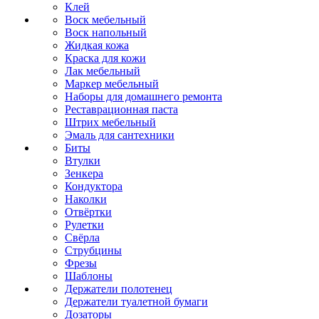
Клей
Воск мебельный
Воск напольный
Жидкая кожа
Краска для кожи
Лак мебельный
Маркер мебельный
Наборы для домашнего ремонта
Реставрационная паста
Штрих мебельный
Эмаль для сантехники
Биты
Втулки
Зенкера
Кондуктора
Наколки
Отвёртки
Рулетки
Свёрла
Струбцины
Фрезы
Шаблоны
Держатели полотенец
Держатели туалетной бумаги
Дозаторы