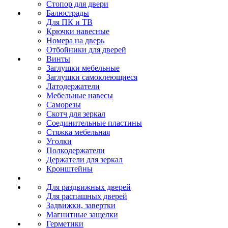
Стопор для двери
Балюстрады
Для ПК и ТВ
Крючки навесные
Номера на дверь
Отбойники для дверей
Винты
Заглушки мебельные
Заглушки самоклеющиеся
Латодержатели
Мебельные навесы
Саморезы
Скотч для зеркал
Соединительные пластины
Стяжка мебельная
Уголки
Полкодержатели
Держатели для зеркал
Кронштейны
Для раздвижных дверей
Для распашных дверей
Задвижки, завертки
Магнитные защелки
Герметики