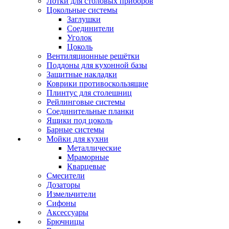
Лотки для столовых приборов
Цокольные системы
Заглушки
Соединители
Уголок
Цоколь
Вентиляционные решётки
Поддоны для кухонной базы
Защитные накладки
Коврики противоскользящие
Плинтус для столешниц
Рейлинговые системы
Соединительные планки
Ящики под цоколь
Барные системы
Мойки для кухни
Металлические
Мраморные
Кварцевые
Смесители
Дозаторы
Измельчители
Сифоны
Аксессуары
Брючницы