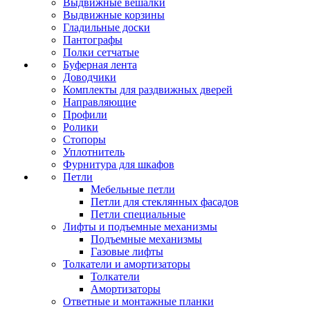
Выдвижные вешалки
Выдвижные корзины
Гладильные доски
Пантографы
Полки сетчатые
Буферная лента
Доводчики
Комплекты для раздвижных дверей
Направляющие
Профили
Ролики
Стопоры
Уплотнитель
Фурнитура для шкафов
Петли
Мебельные петли
Петли для стеклянных фасадов
Петли специальные
Лифты и подъемные механизмы
Подъемные механизмы
Газовые лифты
Толкатели и амортизаторы
Толкатели
Амортизаторы
Ответные и монтажные планки