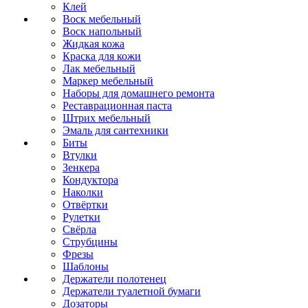
Клей
Воск мебельный
Воск напольный
Жидкая кожа
Краска для кожи
Лак мебельный
Маркер мебельный
Наборы для домашнего ремонта
Реставрационная паста
Штрих мебельный
Эмаль для сантехники
Биты
Втулки
Зенкера
Кондуктора
Наколки
Отвёртки
Рулетки
Свёрла
Струбцины
Фрезы
Шаблоны
Держатели полотенец
Держатели туалетной бумаги
Дозаторы