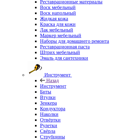
Реставрационные материалы
Воск мебельный
Воск напольный
Жидкая кожа
Краска для кожи
Лак мебельный
Маркер мебельный
Наборы для домашнего ремонта
Реставрационная паста
Штрих мебельный
Эмаль для сантехники
Инструмент
Назад
Инструмент
Биты
Втулки
Зенкера
Кондуктора
Наколки
Отвёртки
Рулетки
Свёрла
Струбцины