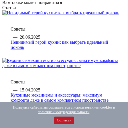
Вам также может понравиться
Статьи
Советы
—
20.06.2025
Невидимый герой кухни: как выбрать идеальный
цоколь
Советы
—
15.04.2025
Кухонные механизмы и аксессуары: максимум
комфорта даже в самом компактном пространстве
Пользуясь сайтом, вы соглашаетесь с использованием cookies и
политикой конфиденциальности
.
Каталог
Согласен
Мебельные ручки