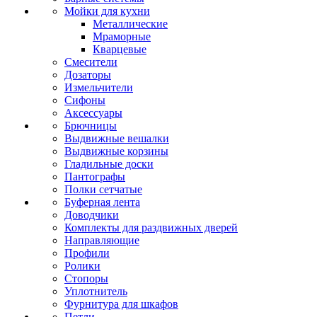
Мойки для кухни
Металлические
Мраморные
Кварцевые
Смесители
Дозаторы
Измельчители
Сифоны
Аксессуары
Брючницы
Выдвижные вешалки
Выдвижные корзины
Гладильные доски
Пантографы
Полки сетчатые
Буферная лента
Доводчики
Комплекты для раздвижных дверей
Направляющие
Профили
Ролики
Стопоры
Уплотнитель
Фурнитура для шкафов
Петли