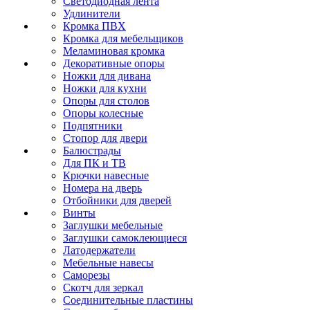
Светодиодная лента
Удлинители
Кромка ПВХ
Кромка для мебельщиков
Меламиновая кромка
Декоративные опоры
Ножки для дивана
Ножки для кухни
Опоры для столов
Опоры колесные
Подпятники
Стопор для двери
Балюстрады
Для ПК и ТВ
Крючки навесные
Номера на дверь
Отбойники для дверей
Винты
Заглушки мебельные
Заглушки самоклеющиеся
Латодержатели
Мебельные навесы
Саморезы
Скотч для зеркал
Соединительные пластины