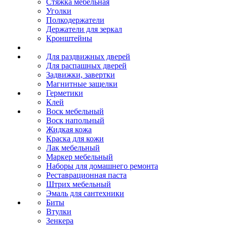
Стяжка мебельная
Уголки
Полкодержатели
Держатели для зеркал
Кронштейны
Для раздвижных дверей
Для распашных дверей
Задвижки, завертки
Магнитные защелки
Герметики
Клей
Воск мебельный
Воск напольный
Жидкая кожа
Краска для кожи
Лак мебельный
Маркер мебельный
Наборы для домашнего ремонта
Реставрационная паста
Штрих мебельный
Эмаль для сантехники
Биты
Втулки
Зенкера