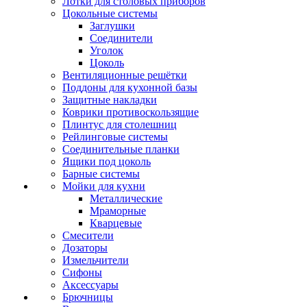
Лотки для столовых приборов
Цокольные системы
Заглушки
Соединители
Уголок
Цоколь
Вентиляционные решётки
Поддоны для кухонной базы
Защитные накладки
Коврики противоскользящие
Плинтус для столешниц
Рейлинговые системы
Соединительные планки
Ящики под цоколь
Барные системы
Мойки для кухни
Металлические
Мраморные
Кварцевые
Смесители
Дозаторы
Измельчители
Сифоны
Аксессуары
Брючницы