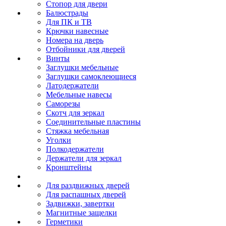
Стопор для двери
Балюстрады
Для ПК и ТВ
Крючки навесные
Номера на дверь
Отбойники для дверей
Винты
Заглушки мебельные
Заглушки самоклеющиеся
Латодержатели
Мебельные навесы
Саморезы
Скотч для зеркал
Соединительные пластины
Стяжка мебельная
Уголки
Полкодержатели
Держатели для зеркал
Кронштейны
Для раздвижных дверей
Для распашных дверей
Задвижки, завертки
Магнитные защелки
Герметики