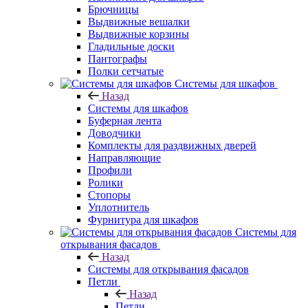
Брючницы
Выдвижные вешалки
Выдвижные корзины
Гладильные доски
Пантографы
Полки сетчатые
Системы для шкафов
Назад
Системы для шкафов
Буферная лента
Доводчики
Комплекты для раздвижных дверей
Направляющие
Профили
Ролики
Стопоры
Уплотнитель
Фурнитура для шкафов
Системы для
открывания фасадов
Назад
Системы для открывания фасадов
Петли
Назад
Петли