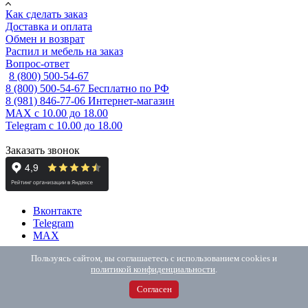
Как сделать заказ
Доставка и оплата
Обмен и возврат
Распил и мебель на заказ
Вопрос-ответ
8 (800) 500-54-67
8 (800) 500-54-67
Бесплатно по РФ
8 (981) 846-77-06
Интернет-магазин
MAX
с 10.00 до 18.00
Telegram
с 10.00 до 18.00
Заказать звонок
Вконтакте
Telegram
MAX
Пользовательское соглашение
Пользуясь сайтом, вы соглашаетесь с использованием cookies и
политикой конфиденциальности
.
ИП Елисеева М.А., ОГРНИП: 325784700182176
190005, г. Санкт-Петербург, набережная Обводного Канала, д.
Согласен
118А, лит. Ж, пом. 102