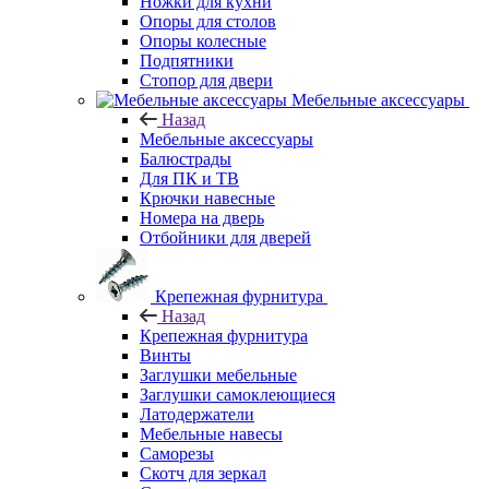
Ножки для кухни
Опоры для столов
Опоры колесные
Подпятники
Стопор для двери
Мебельные аксессуары
Назад
Мебельные аксессуары
Балюстрады
Для ПК и ТВ
Крючки навесные
Номера на дверь
Отбойники для дверей
Крепежная фурнитура
Назад
Крепежная фурнитура
Винты
Заглушки мебельные
Заглушки самоклеющиеся
Латодержатели
Мебельные навесы
Саморезы
Скотч для зеркал