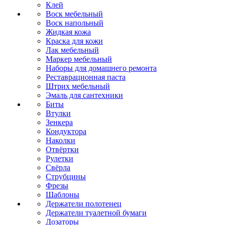
Клей
Воск мебельный
Воск напольный
Жидкая кожа
Краска для кожи
Лак мебельный
Маркер мебельный
Наборы для домашнего ремонта
Реставрационная паста
Штрих мебельный
Эмаль для сантехники
Биты
Втулки
Зенкера
Кондуктора
Наколки
Отвёртки
Рулетки
Свёрла
Струбцины
Фрезы
Шаблоны
Держатели полотенец
Держатели туалетной бумаги
Дозаторы