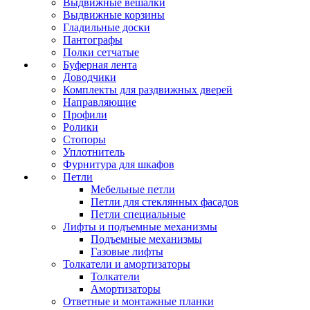
Выдвижные вешалки
Выдвижные корзины
Гладильные доски
Пантографы
Полки сетчатые
Буферная лента
Доводчики
Комплекты для раздвижных дверей
Направляющие
Профили
Ролики
Стопоры
Уплотнитель
Фурнитура для шкафов
Петли
Мебельные петли
Петли для стеклянных фасадов
Петли специальные
Лифты и подъемные механизмы
Подъемные механизмы
Газовые лифты
Толкатели и амортизаторы
Толкатели
Амортизаторы
Ответные и монтажные планки