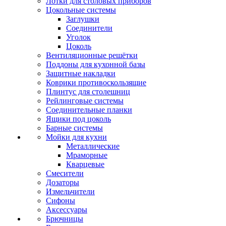
Лотки для столовых приборов
Цокольные системы
Заглушки
Соединители
Уголок
Цоколь
Вентиляционные решётки
Поддоны для кухонной базы
Защитные накладки
Коврики противоскользящие
Плинтус для столешниц
Рейлинговые системы
Соединительные планки
Ящики под цоколь
Барные системы
Мойки для кухни
Металлические
Мраморные
Кварцевые
Смесители
Дозаторы
Измельчители
Сифоны
Аксессуары
Брючницы