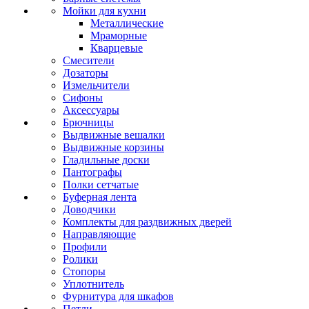
Мойки для кухни
Металлические
Мраморные
Кварцевые
Смесители
Дозаторы
Измельчители
Сифоны
Аксессуары
Брючницы
Выдвижные вешалки
Выдвижные корзины
Гладильные доски
Пантографы
Полки сетчатые
Буферная лента
Доводчики
Комплекты для раздвижных дверей
Направляющие
Профили
Ролики
Стопоры
Уплотнитель
Фурнитура для шкафов
Петли