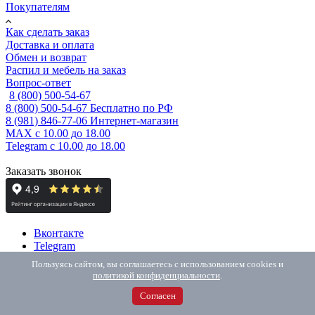
Покупателям
Как сделать заказ
Доставка и оплата
Обмен и возврат
Распил и мебель на заказ
Вопрос-ответ
8 (800) 500-54-67
8 (800) 500-54-67
Бесплатно по РФ
8 (981) 846-77-06
Интернет-магазин
MAX
с 10.00 до 18.00
Telegram
с 10.00 до 18.00
Заказать звонок
Вконтакте
Telegram
MAX
Пользуясь сайтом, вы соглашаетесь с использованием cookies и
политикой конфиденциальности
.
Пользовательское соглашение
ИП Елисеева М.А., ОГРНИП: 325784700182176
Согласен
190005, г. Санкт-Петербург, набережная Обводного Канала, д.