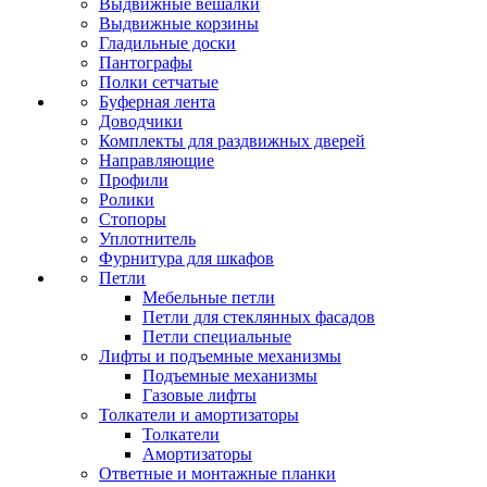
Выдвижные вешалки
Выдвижные корзины
Гладильные доски
Пантографы
Полки сетчатые
Буферная лента
Доводчики
Комплекты для раздвижных дверей
Направляющие
Профили
Ролики
Стопоры
Уплотнитель
Фурнитура для шкафов
Петли
Мебельные петли
Петли для стеклянных фасадов
Петли специальные
Лифты и подъемные механизмы
Подъемные механизмы
Газовые лифты
Толкатели и амортизаторы
Толкатели
Амортизаторы
Ответные и монтажные планки