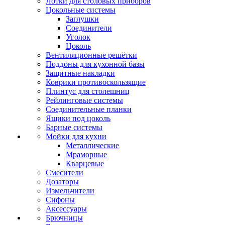
Лотки для столовых приборов
Цокольные системы
Заглушки
Соединители
Уголок
Цоколь
Вентиляционные решётки
Поддоны для кухонной базы
Защитные накладки
Коврики противоскользящие
Плинтус для столешниц
Рейлинговые системы
Соединительные планки
Ящики под цоколь
Барные системы
Мойки для кухни
Металлические
Мраморные
Кварцевые
Смесители
Дозаторы
Измельчители
Сифоны
Аксессуары
Брючницы