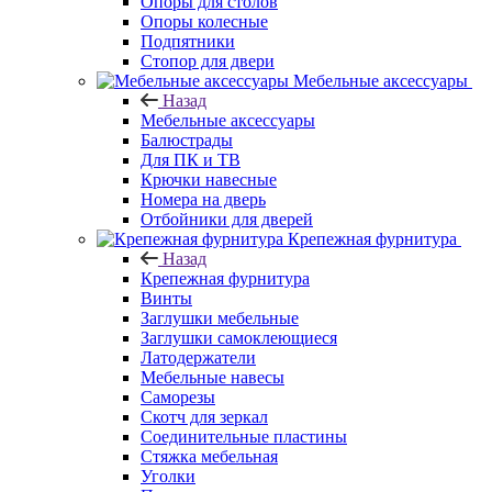
Опоры для столов
Опоры колесные
Подпятники
Стопор для двери
Мебельные аксессуары
Назад
Мебельные аксессуары
Балюстрады
Для ПК и ТВ
Крючки навесные
Номера на дверь
Отбойники для дверей
Крепежная фурнитура
Назад
Крепежная фурнитура
Винты
Заглушки мебельные
Заглушки самоклеющиеся
Латодержатели
Мебельные навесы
Саморезы
Скотч для зеркал
Соединительные пластины
Стяжка мебельная
Уголки