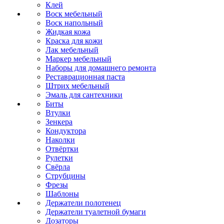
Клей
Воск мебельный
Воск напольный
Жидкая кожа
Краска для кожи
Лак мебельный
Маркер мебельный
Наборы для домашнего ремонта
Реставрационная паста
Штрих мебельный
Эмаль для сантехники
Биты
Втулки
Зенкера
Кондуктора
Наколки
Отвёртки
Рулетки
Свёрла
Струбцины
Фрезы
Шаблоны
Держатели полотенец
Держатели туалетной бумаги
Дозаторы