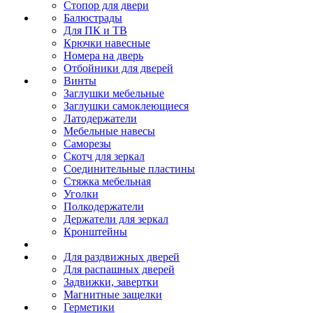
Стопор для двери
Балюстрады
Для ПК и ТВ
Крючки навесные
Номера на дверь
Отбойники для дверей
Винты
Заглушки мебельные
Заглушки самоклеющиеся
Латодержатели
Мебельные навесы
Саморезы
Скотч для зеркал
Соединительные пластины
Стяжка мебельная
Уголки
Полкодержатели
Держатели для зеркал
Кронштейны
Для раздвижных дверей
Для распашных дверей
Задвижки, завертки
Магнитные защелки
Герметики