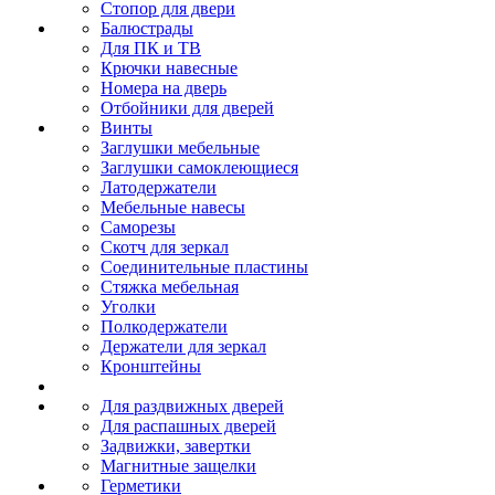
Стопор для двери
Балюстрады
Для ПК и ТВ
Крючки навесные
Номера на дверь
Отбойники для дверей
Винты
Заглушки мебельные
Заглушки самоклеющиеся
Латодержатели
Мебельные навесы
Саморезы
Скотч для зеркал
Соединительные пластины
Стяжка мебельная
Уголки
Полкодержатели
Держатели для зеркал
Кронштейны
Для раздвижных дверей
Для распашных дверей
Задвижки, завертки
Магнитные защелки
Герметики