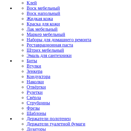
Клей
Воск мебельный
Воск напольный
Жидкая кожа
Краска для кожи
Лак мебельный
Маркер мебельный
Наборы для домашнего ремонта
Реставрационная паста
Штрих мебельный
Эмаль для сантехники
Биты
Втулки
Зенкера
Кондуктора
Наколки
Отвёртки
Рулетки
Свёрла
Струбцины
Фрезы
Шаблоны
Держатели полотенец
Держатели туалетной бумаги
Дозаторы