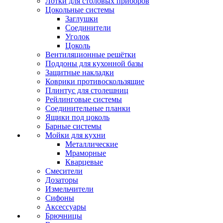
Лотки для столовых приборов
Цокольные системы
Заглушки
Соединители
Уголок
Цоколь
Вентиляционные решётки
Поддоны для кухонной базы
Защитные накладки
Коврики противоскользящие
Плинтус для столешниц
Рейлинговые системы
Соединительные планки
Ящики под цоколь
Барные системы
Мойки для кухни
Металлические
Мраморные
Кварцевые
Смесители
Дозаторы
Измельчители
Сифоны
Аксессуары
Брючницы