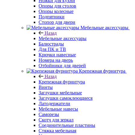
Ножки для кухни
Опоры для столов
Опоры колесные
Подпятники
Стопор для двери
Мебельные аксессуары
Назад
Мебельные аксессуары
Балюстрады
Для ПК и ТВ
Крючки навесные
Номера на дверь
Отбойники для дверей
Крепежная фурнитура
Назад
Крепежная фурнитура
Винты
Заглушки мебельные
Заглушки самоклеющиеся
Латодержатели
Мебельные навесы
Саморезы
Скотч для зеркал
Соединительные пластины
Стяжка мебельная