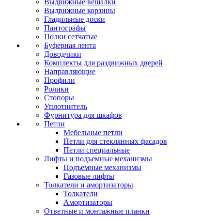
Выдвижные вешалки
Выдвижные корзины
Гладильные доски
Пантографы
Полки сетчатые
Буферная лента
Доводчики
Комплекты для раздвижных дверей
Направляющие
Профили
Ролики
Стопоры
Уплотнитель
Фурнитура для шкафов
Петли
Мебельные петли
Петли для стеклянных фасадов
Петли специальные
Лифты и подъемные механизмы
Подъемные механизмы
Газовые лифты
Толкатели и амортизаторы
Толкатели
Амортизаторы
Ответные и монтажные планки