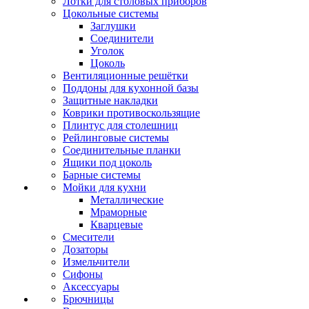
Лотки для столовых приборов
Цокольные системы
Заглушки
Соединители
Уголок
Цоколь
Вентиляционные решётки
Поддоны для кухонной базы
Защитные накладки
Коврики противоскользящие
Плинтус для столешниц
Рейлинговые системы
Соединительные планки
Ящики под цоколь
Барные системы
Мойки для кухни
Металлические
Мраморные
Кварцевые
Смесители
Дозаторы
Измельчители
Сифоны
Аксессуары
Брючницы