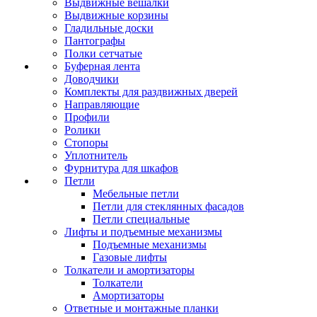
Выдвижные вешалки
Выдвижные корзины
Гладильные доски
Пантографы
Полки сетчатые
Буферная лента
Доводчики
Комплекты для раздвижных дверей
Направляющие
Профили
Ролики
Стопоры
Уплотнитель
Фурнитура для шкафов
Петли
Мебельные петли
Петли для стеклянных фасадов
Петли специальные
Лифты и подъемные механизмы
Подъемные механизмы
Газовые лифты
Толкатели и амортизаторы
Толкатели
Амортизаторы
Ответные и монтажные планки