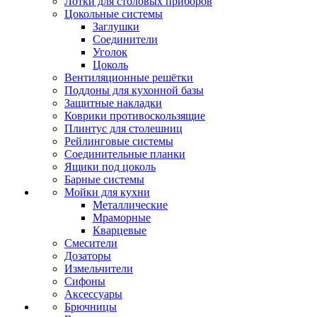
Лотки для столовых приборов
Цокольные системы
Заглушки
Соединители
Уголок
Цоколь
Вентиляционные решётки
Поддоны для кухонной базы
Защитные накладки
Коврики противоскользящие
Плинтус для столешниц
Рейлинговые системы
Соединительные планки
Ящики под цоколь
Барные системы
Мойки для кухни
Металлические
Мраморные
Кварцевые
Смесители
Дозаторы
Измельчители
Сифоны
Аксессуары
Брючницы