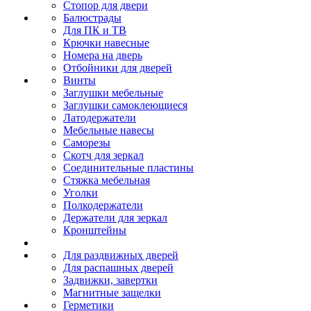
Стопор для двери
Балюстрады
Для ПК и ТВ
Крючки навесные
Номера на дверь
Отбойники для дверей
Винты
Заглушки мебельные
Заглушки самоклеющиеся
Латодержатели
Мебельные навесы
Саморезы
Скотч для зеркал
Соединительные пластины
Стяжка мебельная
Уголки
Полкодержатели
Держатели для зеркал
Кронштейны
Для раздвижных дверей
Для распашных дверей
Задвижки, завертки
Магнитные защелки
Герметики