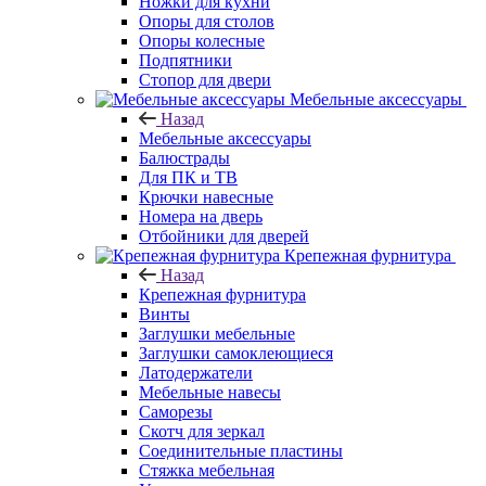
Ножки для кухни
Опоры для столов
Опоры колесные
Подпятники
Стопор для двери
Мебельные аксессуары
Назад
Мебельные аксессуары
Балюстрады
Для ПК и ТВ
Крючки навесные
Номера на дверь
Отбойники для дверей
Крепежная фурнитура
Назад
Крепежная фурнитура
Винты
Заглушки мебельные
Заглушки самоклеющиеся
Латодержатели
Мебельные навесы
Саморезы
Скотч для зеркал
Соединительные пластины
Стяжка мебельная