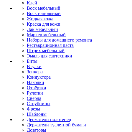
Клей
Воск мебельный
Воск напольный
Жидкая кожа
Краска для кожи
Лак мебельный
Маркер мебельный
Наборы для домашнего ремонта
Реставрационная паста
Штрих мебельный
Эмаль для сантехники
Биты
Втулки
Зенкера
Кондуктора
Наколки
Отвёртки
Рулетки
Свёрла
Струбцины
Фрезы
Шаблоны
Держатели полотенец
Держатели туалетной бумаги
Дозаторы