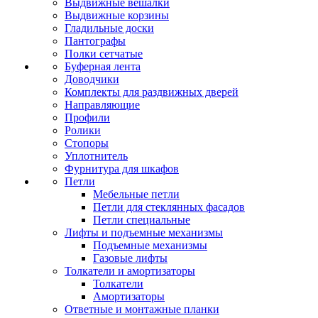
Выдвижные вешалки
Выдвижные корзины
Гладильные доски
Пантографы
Полки сетчатые
Буферная лента
Доводчики
Комплекты для раздвижных дверей
Направляющие
Профили
Ролики
Стопоры
Уплотнитель
Фурнитура для шкафов
Петли
Мебельные петли
Петли для стеклянных фасадов
Петли специальные
Лифты и подъемные механизмы
Подъемные механизмы
Газовые лифты
Толкатели и амортизаторы
Толкатели
Амортизаторы
Ответные и монтажные планки