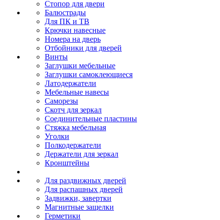
Стопор для двери
Балюстрады
Для ПК и ТВ
Крючки навесные
Номера на дверь
Отбойники для дверей
Винты
Заглушки мебельные
Заглушки самоклеющиеся
Латодержатели
Мебельные навесы
Саморезы
Скотч для зеркал
Соединительные пластины
Стяжка мебельная
Уголки
Полкодержатели
Держатели для зеркал
Кронштейны
Для раздвижных дверей
Для распашных дверей
Задвижки, завертки
Магнитные защелки
Герметики