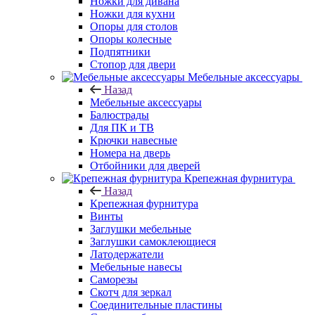
Ножки для дивана
Ножки для кухни
Опоры для столов
Опоры колесные
Подпятники
Стопор для двери
Мебельные аксессуары
Назад
Мебельные аксессуары
Балюстрады
Для ПК и ТВ
Крючки навесные
Номера на дверь
Отбойники для дверей
Крепежная фурнитура
Назад
Крепежная фурнитура
Винты
Заглушки мебельные
Заглушки самоклеющиеся
Латодержатели
Мебельные навесы
Саморезы
Скотч для зеркал
Соединительные пластины