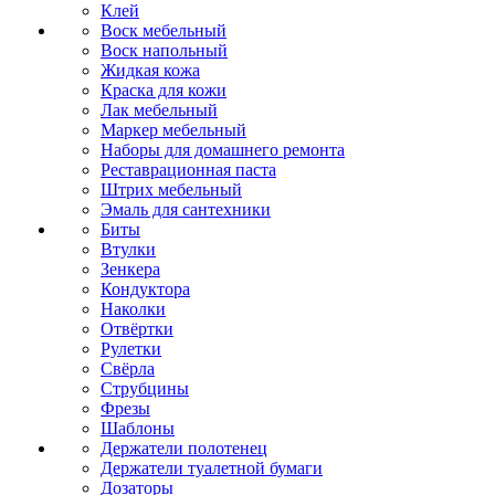
Клей
Воск мебельный
Воск напольный
Жидкая кожа
Краска для кожи
Лак мебельный
Маркер мебельный
Наборы для домашнего ремонта
Реставрационная паста
Штрих мебельный
Эмаль для сантехники
Биты
Втулки
Зенкера
Кондуктора
Наколки
Отвёртки
Рулетки
Свёрла
Струбцины
Фрезы
Шаблоны
Держатели полотенец
Держатели туалетной бумаги
Дозаторы