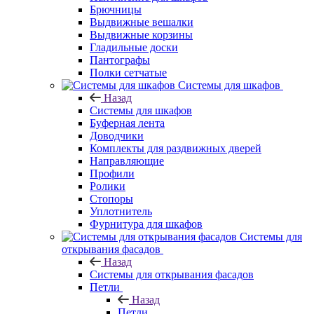
Брючницы
Выдвижные вешалки
Выдвижные корзины
Гладильные доски
Пантографы
Полки сетчатые
Системы для шкафов
Назад
Системы для шкафов
Буферная лента
Доводчики
Комплекты для раздвижных дверей
Направляющие
Профили
Ролики
Стопоры
Уплотнитель
Фурнитура для шкафов
Системы для
открывания фасадов
Назад
Системы для открывания фасадов
Петли
Назад
Петли