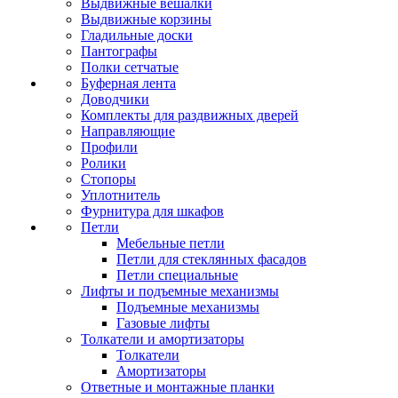
Выдвижные вешалки
Выдвижные корзины
Гладильные доски
Пантографы
Полки сетчатые
Буферная лента
Доводчики
Комплекты для раздвижных дверей
Направляющие
Профили
Ролики
Стопоры
Уплотнитель
Фурнитура для шкафов
Петли
Мебельные петли
Петли для стеклянных фасадов
Петли специальные
Лифты и подъемные механизмы
Подъемные механизмы
Газовые лифты
Толкатели и амортизаторы
Толкатели
Амортизаторы
Ответные и монтажные планки