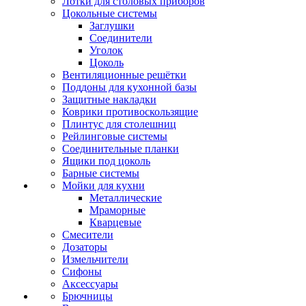
Лотки для столовых приборов
Цокольные системы
Заглушки
Соединители
Уголок
Цоколь
Вентиляционные решётки
Поддоны для кухонной базы
Защитные накладки
Коврики противоскользящие
Плинтус для столешниц
Рейлинговые системы
Соединительные планки
Ящики под цоколь
Барные системы
Мойки для кухни
Металлические
Мраморные
Кварцевые
Смесители
Дозаторы
Измельчители
Сифоны
Аксессуары
Брючницы