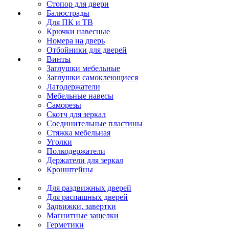
Стопор для двери
Балюстрады
Для ПК и ТВ
Крючки навесные
Номера на дверь
Отбойники для дверей
Винты
Заглушки мебельные
Заглушки самоклеющиеся
Латодержатели
Мебельные навесы
Саморезы
Скотч для зеркал
Соединительные пластины
Стяжка мебельная
Уголки
Полкодержатели
Держатели для зеркал
Кронштейны
Для раздвижных дверей
Для распашных дверей
Задвижки, завертки
Магнитные защелки
Герметики