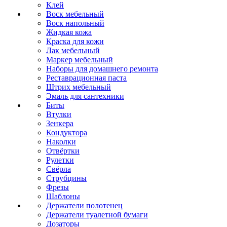
Клей
Воск мебельный
Воск напольный
Жидкая кожа
Краска для кожи
Лак мебельный
Маркер мебельный
Наборы для домашнего ремонта
Реставрационная паста
Штрих мебельный
Эмаль для сантехники
Биты
Втулки
Зенкера
Кондуктора
Наколки
Отвёртки
Рулетки
Свёрла
Струбцины
Фрезы
Шаблоны
Держатели полотенец
Держатели туалетной бумаги
Дозаторы