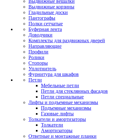
Выдвижные вешалки
Выдвижные корзины
Гладильные доски
Пантографы
Полки сетчатые
Буферная лента
Доводчики
Комплекты для раздвижных дверей
Направляющие
Профили
Ролики
Стопоры
Уплотнитель
Фурнитура для шкафов
Петли
Мебельные петли
Петли для стеклянных фасадов
Петли специальные
Лифты и подъемные механизмы
Подъемные механизмы
Газовые лифты
Толкатели и амортизаторы
Толкатели
Амортизаторы
Ответные и монтажные планки