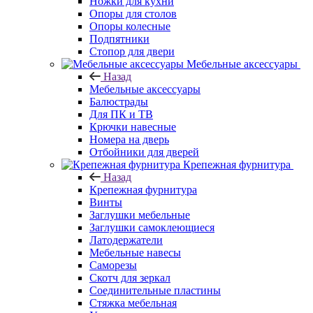
Ножки для кухни
Опоры для столов
Опоры колесные
Подпятники
Стопор для двери
Мебельные аксессуары
Назад
Мебельные аксессуары
Балюстрады
Для ПК и ТВ
Крючки навесные
Номера на дверь
Отбойники для дверей
Крепежная фурнитура
Назад
Крепежная фурнитура
Винты
Заглушки мебельные
Заглушки самоклеющиеся
Латодержатели
Мебельные навесы
Саморезы
Скотч для зеркал
Соединительные пластины
Стяжка мебельная