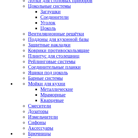
Лотки для столовых приборов
Цокольные системы
Заглушки
Соединители
Уголок
Цоколь
Вентиляционные решётки
Поддоны для кухонной базы
Защитные накладки
Коврики противоскользящие
Плинтус для столешниц
Рейлинговые системы
Соединительные планки
Ящики под цоколь
Барные системы
Мойки для кухни
Металлические
Мраморные
Кварцевые
Смесители
Дозаторы
Измельчители
Сифоны
Аксессуары
Брючницы