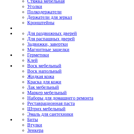
Стяжка мебельная
Уголки
Полкодержатели
Держатели для зеркал
Кронштейны
Для раздвижных дверей
Для распашных дверей
Задвижки, завертки
Магнитные защелки
Герметики
Клей
Воск мебельный
Воск напольный
Жидкая кожа
Краска для кожи
Лак мебельный
Маркер мебельный
Наборы для домашнего ремонта
Реставрационная паста
Штрих мебельный
Эмаль для сантехники
Биты
Втулки
Зенкера