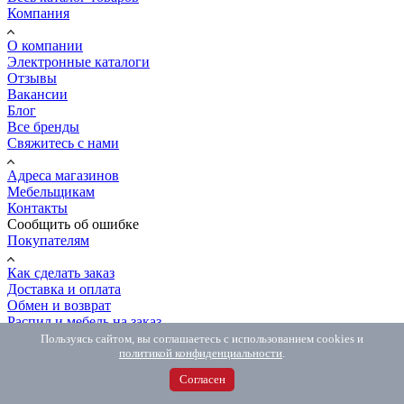
Компания
О компании
Электронные каталоги
Отзывы
Вакансии
Блог
Все бренды
Свяжитесь с нами
Адреса магазинов
Мебельщикам
Контакты
Сообщить об ошибке
Покупателям
Как сделать заказ
Доставка и оплата
Обмен и возврат
Распил и мебель на заказ
Вопрос-ответ
Пользуясь сайтом, вы соглашаетесь с использованием cookies и
8 (800) 500-54-67
политикой конфиденциальности
.
8 (800) 500-54-67
Бесплатно по РФ
Согласен
8 (981) 846-77-06
Интернет-магазин
MAX
с 10.00 до 18.00