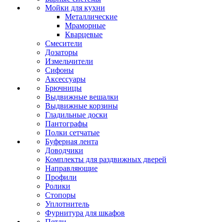
Мойки для кухни
Металлические
Мраморные
Кварцевые
Смесители
Дозаторы
Измельчители
Сифоны
Аксессуары
Брючницы
Выдвижные вешалки
Выдвижные корзины
Гладильные доски
Пантографы
Полки сетчатые
Буферная лента
Доводчики
Комплекты для раздвижных дверей
Направляющие
Профили
Ролики
Стопоры
Уплотнитель
Фурнитура для шкафов
Петли