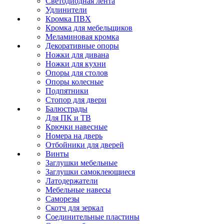
Светодиодная лента
Удлинители
Кромка ПВХ
Кромка для мебельщиков
Меламиновая кромка
Декоративные опоры
Ножки для дивана
Ножки для кухни
Опоры для столов
Опоры колесные
Подпятники
Стопор для двери
Балюстрады
Для ПК и ТВ
Крючки навесные
Номера на дверь
Отбойники для дверей
Винты
Заглушки мебельные
Заглушки самоклеющиеся
Латодержатели
Мебельные навесы
Саморезы
Скотч для зеркал
Соединительные пластины