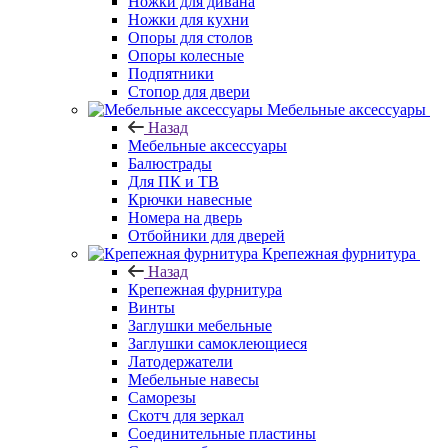
Ножки для дивана
Ножки для кухни
Опоры для столов
Опоры колесные
Подпятники
Стопор для двери
Мебельные аксессуары
Назад
Мебельные аксессуары
Балюстрады
Для ПК и ТВ
Крючки навесные
Номера на дверь
Отбойники для дверей
Крепежная фурнитура
Назад
Крепежная фурнитура
Винты
Заглушки мебельные
Заглушки самоклеющиеся
Латодержатели
Мебельные навесы
Саморезы
Скотч для зеркал
Соединительные пластины