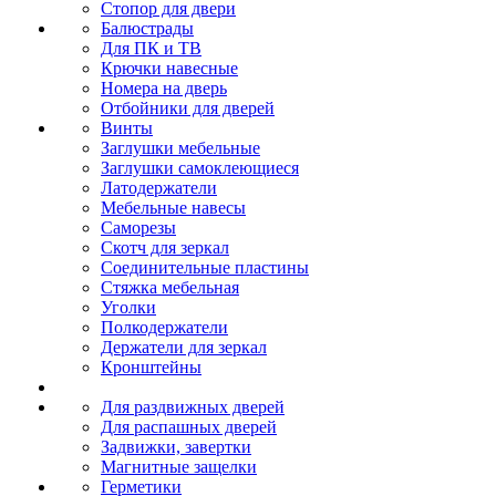
Стопор для двери
Балюстрады
Для ПК и ТВ
Крючки навесные
Номера на дверь
Отбойники для дверей
Винты
Заглушки мебельные
Заглушки самоклеющиеся
Латодержатели
Мебельные навесы
Саморезы
Скотч для зеркал
Соединительные пластины
Стяжка мебельная
Уголки
Полкодержатели
Держатели для зеркал
Кронштейны
Для раздвижных дверей
Для распашных дверей
Задвижки, завертки
Магнитные защелки
Герметики