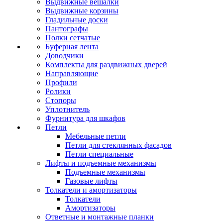
Выдвижные вешалки
Выдвижные корзины
Гладильные доски
Пантографы
Полки сетчатые
Буферная лента
Доводчики
Комплекты для раздвижных дверей
Направляющие
Профили
Ролики
Стопоры
Уплотнитель
Фурнитура для шкафов
Петли
Мебельные петли
Петли для стеклянных фасадов
Петли специальные
Лифты и подъемные механизмы
Подъемные механизмы
Газовые лифты
Толкатели и амортизаторы
Толкатели
Амортизаторы
Ответные и монтажные планки