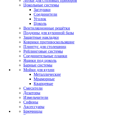
Лотки для столовых приборов
Цокольные системы
Заглушки
Соединители
Уголок
Цоколь
Вентиляционные решётки
Поддоны для кухонной базы
Защитные накладки
Коврики противоскользящие
Плинтус для столешниц
Рейлинговые системы
Соединительные планки
Ящики под цоколь
Барные системы
Мойки для кухни
Металлические
Мраморные
Кварцевые
Смесители
Дозаторы
Измельчители
Сифоны
Аксессуары
Брючницы