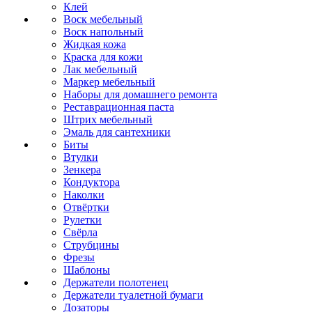
Клей
Воск мебельный
Воск напольный
Жидкая кожа
Краска для кожи
Лак мебельный
Маркер мебельный
Наборы для домашнего ремонта
Реставрационная паста
Штрих мебельный
Эмаль для сантехники
Биты
Втулки
Зенкера
Кондуктора
Наколки
Отвёртки
Рулетки
Свёрла
Струбцины
Фрезы
Шаблоны
Держатели полотенец
Держатели туалетной бумаги
Дозаторы