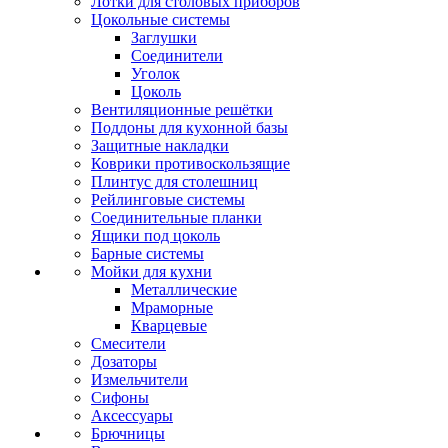
Лотки для столовых приборов
Цокольные системы
Заглушки
Соединители
Уголок
Цоколь
Вентиляционные решётки
Поддоны для кухонной базы
Защитные накладки
Коврики противоскользящие
Плинтус для столешниц
Рейлинговые системы
Соединительные планки
Ящики под цоколь
Барные системы
Мойки для кухни
Металлические
Мраморные
Кварцевые
Смесители
Дозаторы
Измельчители
Сифоны
Аксессуары
Брючницы