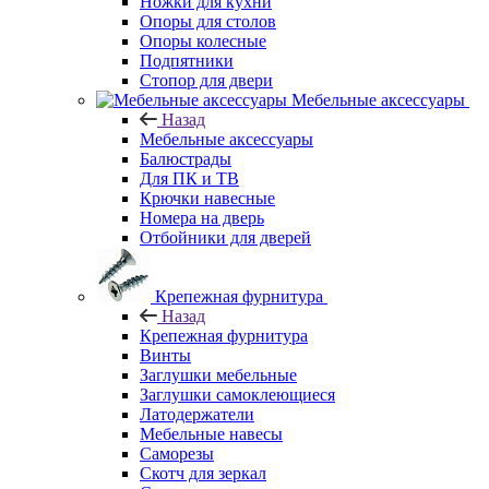
Ножки для кухни
Опоры для столов
Опоры колесные
Подпятники
Стопор для двери
Мебельные аксессуары
Назад
Мебельные аксессуары
Балюстрады
Для ПК и ТВ
Крючки навесные
Номера на дверь
Отбойники для дверей
Крепежная фурнитура
Назад
Крепежная фурнитура
Винты
Заглушки мебельные
Заглушки самоклеющиеся
Латодержатели
Мебельные навесы
Саморезы
Скотч для зеркал