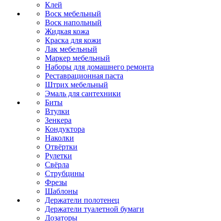
Клей
Воск мебельный
Воск напольный
Жидкая кожа
Краска для кожи
Лак мебельный
Маркер мебельный
Наборы для домашнего ремонта
Реставрационная паста
Штрих мебельный
Эмаль для сантехники
Биты
Втулки
Зенкера
Кондуктора
Наколки
Отвёртки
Рулетки
Свёрла
Струбцины
Фрезы
Шаблоны
Держатели полотенец
Держатели туалетной бумаги
Дозаторы