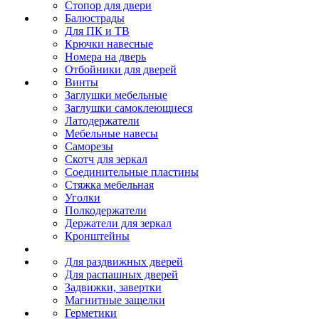
Стопор для двери
Балюстрады
Для ПК и ТВ
Крючки навесные
Номера на дверь
Отбойники для дверей
Винты
Заглушки мебельные
Заглушки самоклеющиеся
Латодержатели
Мебельные навесы
Саморезы
Скотч для зеркал
Соединительные пластины
Стяжка мебельная
Уголки
Полкодержатели
Держатели для зеркал
Кронштейны
Для раздвижных дверей
Для распашных дверей
Задвижки, завертки
Магнитные защелки
Герметики