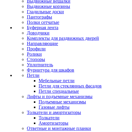
Выдвижные вешалки
Выдвижные корзины
Гладильные доски
Пантографы
Полки сетчатые
Буферная лента
Доводчики
Комплекты для раздвижных дверей
Направляющие
Профили
Ролики
Стопоры
Уплотнитель
Фурнитура для шкафов
Петли
Мебельные петли
Петли для стеклянных фасадов
Петли специальные
Лифты и подъемные механизмы
Подъемные механизмы
Газовые лифты
Толкатели и амортизаторы
Толкатели
Амортизаторы
Ответные и монтажные планки