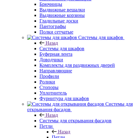
Брючницы
Выдвижные вешалки
Выдвижные корзины
Гладильные доски
Пантографы
Полки сетчатые
Системы для шкафов
Назад
Системы для шкафов
Буферная лента
Доводчики
Комплекты для раздвижных дверей
Направляющие
Профили
Ролики
Стопоры
Уплотнитель
Фурнитура для шкафов
Системы для
открывания фасадов
Назад
Системы для открывания фасадов
Петли
Назад
Петли