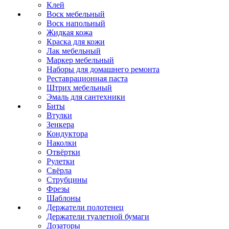
Клей
Воск мебельный
Воск напольный
Жидкая кожа
Краска для кожи
Лак мебельный
Маркер мебельный
Наборы для домашнего ремонта
Реставрационная паста
Штрих мебельный
Эмаль для сантехники
Биты
Втулки
Зенкера
Кондуктора
Наколки
Отвёртки
Рулетки
Свёрла
Струбцины
Фрезы
Шаблоны
Держатели полотенец
Держатели туалетной бумаги
Дозаторы