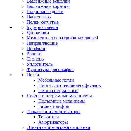
Выдвижные вешалки
Выдвижные корзины
Гладильные доски
Пантографы
Полки сетчатые
Буферная лента
Доводчики
Комплекты для раздвижных дверей
Направляющие
Профили
Ролики
Стопоры
Уплотнитель
Фурнитура для шкафов
Петли
Мебельные петли
Петли для стеклянных фасадов
Петли специальные
Лифты и подъемные механизмы
Подъемные механизмы
Газовые лифты
Толкатели и амортизаторы
Толкатели
Амортизаторы
Ответные и монтажные планки