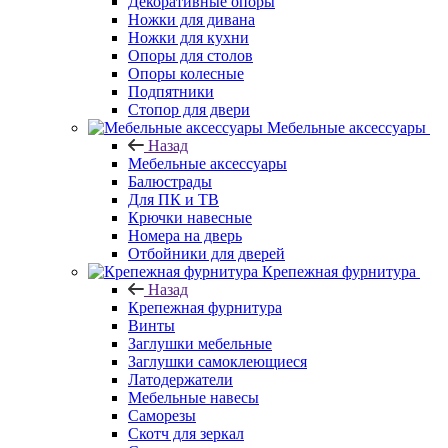
Декоративные опоры
Ножки для дивана
Ножки для кухни
Опоры для столов
Опоры колесные
Подпятники
Стопор для двери
Мебельные аксессуары
Назад
Мебельные аксессуары
Балюстрады
Для ПК и ТВ
Крючки навесные
Номера на дверь
Отбойники для дверей
Крепежная фурнитура
Назад
Крепежная фурнитура
Винты
Заглушки мебельные
Заглушки самоклеющиеся
Латодержатели
Мебельные навесы
Саморезы
Скотч для зеркал