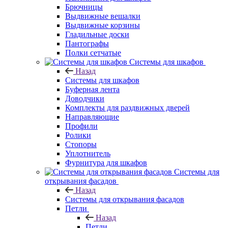
Брючницы
Выдвижные вешалки
Выдвижные корзины
Гладильные доски
Пантографы
Полки сетчатые
Системы для шкафов
Назад
Системы для шкафов
Буферная лента
Доводчики
Комплекты для раздвижных дверей
Направляющие
Профили
Ролики
Стопоры
Уплотнитель
Фурнитура для шкафов
Системы для
открывания фасадов
Назад
Системы для открывания фасадов
Петли
Назад
Петли