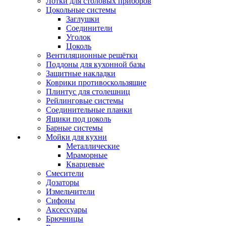
Лотки для столовых приборов
Цокольные системы
Заглушки
Соединители
Уголок
Цоколь
Вентиляционные решётки
Поддоны для кухонной базы
Защитные накладки
Коврики противоскользящие
Плинтус для столешниц
Рейлинговые системы
Соединительные планки
Ящики под цоколь
Барные системы
Мойки для кухни
Металлические
Мраморные
Кварцевые
Смесители
Дозаторы
Измельчители
Сифоны
Аксессуары
Брючницы