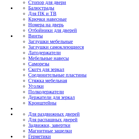
Стопор для двери
Балюстрады
Для ПК и ТВ
Крючки навесные
Номера на дверь
Отбойники для дверей
Винты
Заглушки мебельные
Заглушки самоклеющиеся
Латодержатели
Мебельные навесы
Саморезы
Скотч для зеркал
Соединительные пластины
Стяжка мебельная
Уголки
Полкодержатели
Держатели для зеркал
Кронштейны
Для раздвижных дверей
Для распашных дверей
Задвижки, завертки
Магнитные защелки
Герметики