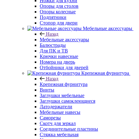
Ножки для кухни
Опоры для столов
Опоры колесные
Подпятники
Стопор для двери
Мебельные аксессуары
Назад
Мебельные аксессуары
Балюстрады
Для ПК и ТВ
Крючки навесные
Номера на дверь
Отбойники для дверей
Крепежная фурнитура
Назад
Крепежная фурнитура
Винты
Заглушки мебельные
Заглушки самоклеющиеся
Латодержатели
Мебельные навесы
Саморезы
Скотч для зеркал
Соединительные пластины
Стяжка мебельная