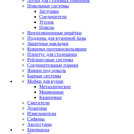
Лотки для столовых приборов
Цокольные системы
Заглушки
Соединители
Уголок
Цоколь
Вентиляционные решётки
Поддоны для кухонной базы
Защитные накладки
Коврики противоскользящие
Плинтус для столешниц
Рейлинговые системы
Соединительные планки
Ящики под цоколь
Барные системы
Мойки для кухни
Металлические
Мраморные
Кварцевые
Смесители
Дозаторы
Измельчители
Сифоны
Аксессуары
Брючницы