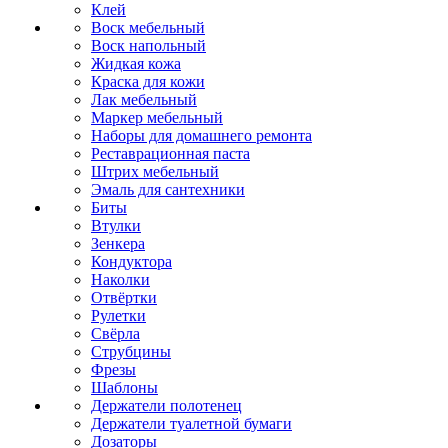
Клей
Воск мебельный
Воск напольный
Жидкая кожа
Краска для кожи
Лак мебельный
Маркер мебельный
Наборы для домашнего ремонта
Реставрационная паста
Штрих мебельный
Эмаль для сантехники
Биты
Втулки
Зенкера
Кондуктора
Наколки
Отвёртки
Рулетки
Свёрла
Струбцины
Фрезы
Шаблоны
Держатели полотенец
Держатели туалетной бумаги
Дозаторы