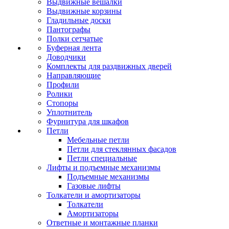
Выдвижные вешалки
Выдвижные корзины
Гладильные доски
Пантографы
Полки сетчатые
Буферная лента
Доводчики
Комплекты для раздвижных дверей
Направляющие
Профили
Ролики
Стопоры
Уплотнитель
Фурнитура для шкафов
Петли
Мебельные петли
Петли для стеклянных фасадов
Петли специальные
Лифты и подъемные механизмы
Подъемные механизмы
Газовые лифты
Толкатели и амортизаторы
Толкатели
Амортизаторы
Ответные и монтажные планки