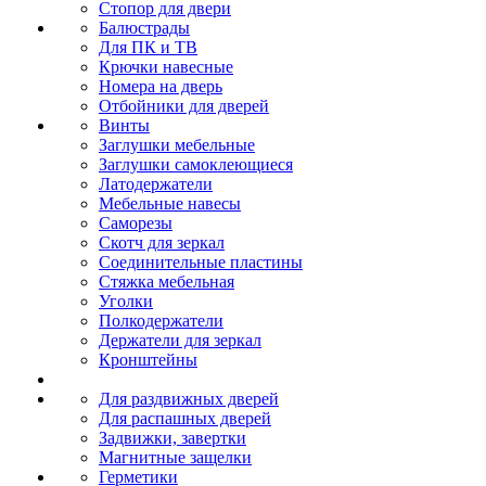
Стопор для двери
Балюстрады
Для ПК и ТВ
Крючки навесные
Номера на дверь
Отбойники для дверей
Винты
Заглушки мебельные
Заглушки самоклеющиеся
Латодержатели
Мебельные навесы
Саморезы
Скотч для зеркал
Соединительные пластины
Стяжка мебельная
Уголки
Полкодержатели
Держатели для зеркал
Кронштейны
Для раздвижных дверей
Для распашных дверей
Задвижки, завертки
Магнитные защелки
Герметики