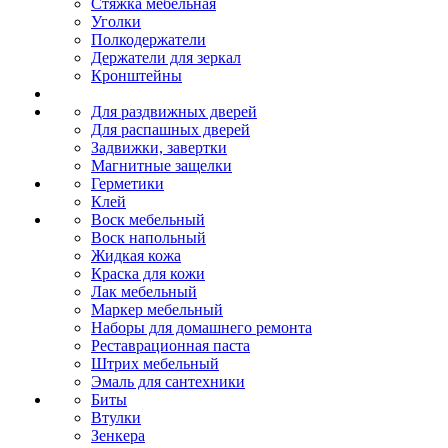
Стяжка мебельная
Уголки
Полкодержатели
Держатели для зеркал
Кронштейны
Для раздвижных дверей
Для распашных дверей
Задвижки, завертки
Магнитные защелки
Герметики
Клей
Воск мебельный
Воск напольный
Жидкая кожа
Краска для кожи
Лак мебельный
Маркер мебельный
Наборы для домашнего ремонта
Реставрационная паста
Штрих мебельный
Эмаль для сантехники
Биты
Втулки
Зенкера