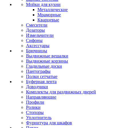
Мойки для кухни
Металлические
Мраморные
Кварцевые
Смесители
Дозаторы
Измельчители
Сифоны
Аксессуары
Брючницы
Выдвижные вешалки
Выдвижные корзины
Гладильные доски
Пантографы
Полки сетчатые
Буферная лента
Доводчики
Комплекты для раздвижных дверей
Направляющие
Профили
Ролики
Стопоры
Уплотнитель
Фурнитура для шкафов
Петли