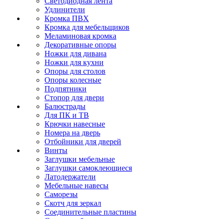
Светодиодная лента
Удлинители
Кромка ПВХ
Кромка для мебельщиков
Меламиновая кромка
Декоративные опоры
Ножки для дивана
Ножки для кухни
Опоры для столов
Опоры колесные
Подпятники
Стопор для двери
Балюстрады
Для ПК и ТВ
Крючки навесные
Номера на дверь
Отбойники для дверей
Винты
Заглушки мебельные
Заглушки самоклеющиеся
Латодержатели
Мебельные навесы
Саморезы
Скотч для зеркал
Соединительные пластины