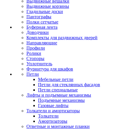
Выдвижные вешалки
Выдвижные корзины
Гладильные доски
Пантографы
Полки сетчатые
Буферная лента
Доводчики
Комплекты для раздвижных дверей
Направляющие
Профили
Ролики
Стопоры
Уплотнитель
Фурнитура для шкафов
Петли
Мебельные петли
Петли для стеклянных фасадов
Петли специальные
Лифты и подъемные механизмы
Подъемные механизмы
Газовые лифты
Толкатели и амортизаторы
Толкатели
Амортизаторы
Ответные и монтажные планки