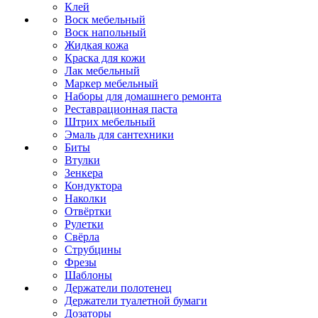
Клей
Воск мебельный
Воск напольный
Жидкая кожа
Краска для кожи
Лак мебельный
Маркер мебельный
Наборы для домашнего ремонта
Реставрационная паста
Штрих мебельный
Эмаль для сантехники
Биты
Втулки
Зенкера
Кондуктора
Наколки
Отвёртки
Рулетки
Свёрла
Струбцины
Фрезы
Шаблоны
Держатели полотенец
Держатели туалетной бумаги
Дозаторы