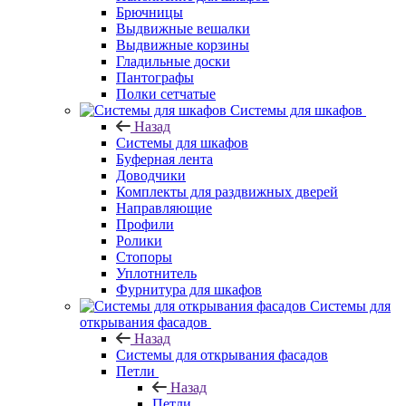
Брючницы
Выдвижные вешалки
Выдвижные корзины
Гладильные доски
Пантографы
Полки сетчатые
Системы для шкафов
Назад
Системы для шкафов
Буферная лента
Доводчики
Комплекты для раздвижных дверей
Направляющие
Профили
Ролики
Стопоры
Уплотнитель
Фурнитура для шкафов
Системы для
открывания фасадов
Назад
Системы для открывания фасадов
Петли
Назад
Петли