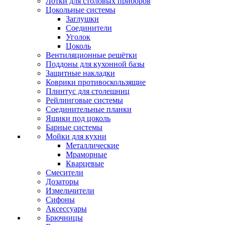
Лотки для столовых приборов
Цокольные системы
Заглушки
Соединители
Уголок
Цоколь
Вентиляционные решётки
Поддоны для кухонной базы
Защитные накладки
Коврики противоскользящие
Плинтус для столешниц
Рейлинговые системы
Соединительные планки
Ящики под цоколь
Барные системы
Мойки для кухни
Металлические
Мраморные
Кварцевые
Смесители
Дозаторы
Измельчители
Сифоны
Аксессуары
Брючницы