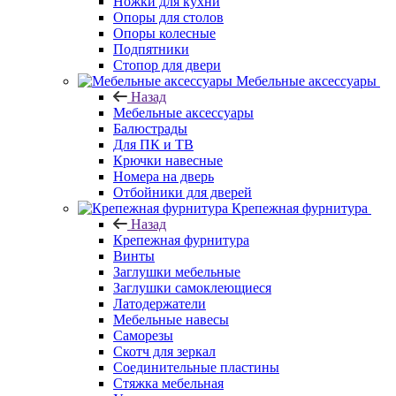
Ножки для кухни
Опоры для столов
Опоры колесные
Подпятники
Стопор для двери
Мебельные аксессуары
Назад
Мебельные аксессуары
Балюстрады
Для ПК и ТВ
Крючки навесные
Номера на дверь
Отбойники для дверей
Крепежная фурнитура
Назад
Крепежная фурнитура
Винты
Заглушки мебельные
Заглушки самоклеющиеся
Латодержатели
Мебельные навесы
Саморезы
Скотч для зеркал
Соединительные пластины
Стяжка мебельная