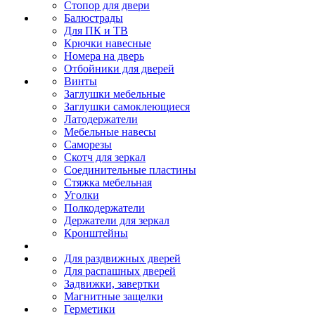
Стопор для двери
Балюстрады
Для ПК и ТВ
Крючки навесные
Номера на дверь
Отбойники для дверей
Винты
Заглушки мебельные
Заглушки самоклеющиеся
Латодержатели
Мебельные навесы
Саморезы
Скотч для зеркал
Соединительные пластины
Стяжка мебельная
Уголки
Полкодержатели
Держатели для зеркал
Кронштейны
Для раздвижных дверей
Для распашных дверей
Задвижки, завертки
Магнитные защелки
Герметики