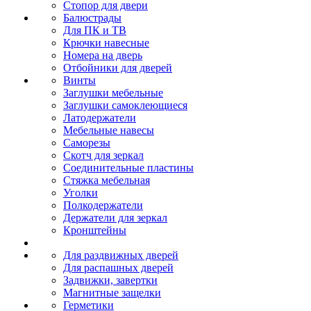
Стопор для двери
Балюстрады
Для ПК и ТВ
Крючки навесные
Номера на дверь
Отбойники для дверей
Винты
Заглушки мебельные
Заглушки самоклеющиеся
Латодержатели
Мебельные навесы
Саморезы
Скотч для зеркал
Соединительные пластины
Стяжка мебельная
Уголки
Полкодержатели
Держатели для зеркал
Кронштейны
Для раздвижных дверей
Для распашных дверей
Задвижки, завертки
Магнитные защелки
Герметики