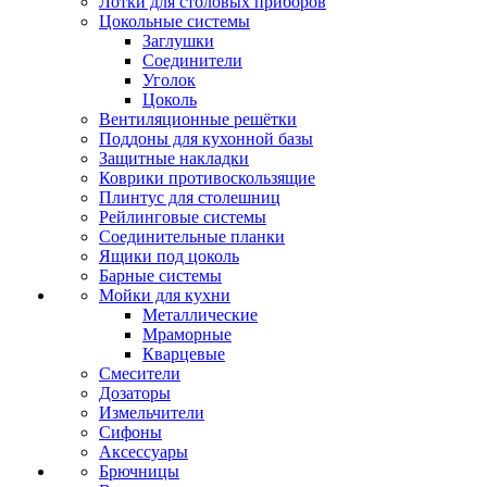
Лотки для столовых приборов
Цокольные системы
Заглушки
Соединители
Уголок
Цоколь
Вентиляционные решётки
Поддоны для кухонной базы
Защитные накладки
Коврики противоскользящие
Плинтус для столешниц
Рейлинговые системы
Соединительные планки
Ящики под цоколь
Барные системы
Мойки для кухни
Металлические
Мраморные
Кварцевые
Смесители
Дозаторы
Измельчители
Сифоны
Аксессуары
Брючницы