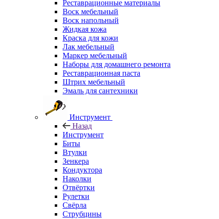
Реставрационные материалы
Воск мебельный
Воск напольный
Жидкая кожа
Краска для кожи
Лак мебельный
Маркер мебельный
Наборы для домашнего ремонта
Реставрационная паста
Штрих мебельный
Эмаль для сантехники
Инструмент
Назад
Инструмент
Биты
Втулки
Зенкера
Кондуктора
Наколки
Отвёртки
Рулетки
Свёрла
Струбцины