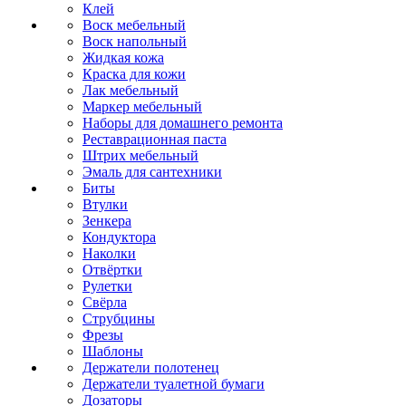
Клей
Воск мебельный
Воск напольный
Жидкая кожа
Краска для кожи
Лак мебельный
Маркер мебельный
Наборы для домашнего ремонта
Реставрационная паста
Штрих мебельный
Эмаль для сантехники
Биты
Втулки
Зенкера
Кондуктора
Наколки
Отвёртки
Рулетки
Свёрла
Струбцины
Фрезы
Шаблоны
Держатели полотенец
Держатели туалетной бумаги
Дозаторы