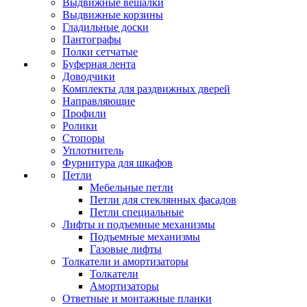
Выдвижные вешалки
Выдвижные корзины
Гладильные доски
Пантографы
Полки сетчатые
Буферная лента
Доводчики
Комплекты для раздвижных дверей
Направляющие
Профили
Ролики
Стопоры
Уплотнитель
Фурнитура для шкафов
Петли
Мебельные петли
Петли для стеклянных фасадов
Петли специальные
Лифты и подъемные механизмы
Подъемные механизмы
Газовые лифты
Толкатели и амортизаторы
Толкатели
Амортизаторы
Ответные и монтажные планки