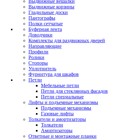
Выдвижные вешалки
Выдвижные корзины
Гладильные доски
Пантографы
Полки сетчатые
Буферная лента
Доводчики
Комплекты для раздвижных дверей
Направляющие
Профили
Ролики
Стопоры
Уплотнитель
Фурнитура для шкафов
Петли
Мебельные петли
Петли для стеклянных фасадов
Петли специальные
Лифты и подъемные механизмы
Подъемные механизмы
Газовые лифты
Толкатели и амортизаторы
Толкатели
Амортизаторы
Ответные и монтажные планки