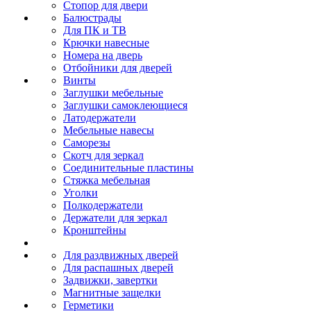
Стопор для двери
Балюстрады
Для ПК и ТВ
Крючки навесные
Номера на дверь
Отбойники для дверей
Винты
Заглушки мебельные
Заглушки самоклеющиеся
Латодержатели
Мебельные навесы
Саморезы
Скотч для зеркал
Соединительные пластины
Стяжка мебельная
Уголки
Полкодержатели
Держатели для зеркал
Кронштейны
Для раздвижных дверей
Для распашных дверей
Задвижки, завертки
Магнитные защелки
Герметики