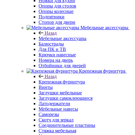
Ножки для кухни
Опоры для столов
Опоры колесные
Подпятники
Стопор для двери
Мебельные аксессуары
Назад
Мебельные аксессуары
Балюстрады
Для ПК и ТВ
Крючки навесные
Номера на дверь
Отбойники для дверей
Крепежная фурнитура
Назад
Крепежная фурнитура
Винты
Заглушки мебельные
Заглушки самоклеющиеся
Латодержатели
Мебельные навесы
Саморезы
Скотч для зеркал
Соединительные пластины
Стяжка мебельная