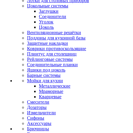
Лотки для столовых приборов
Цокольные системы
Заглушки
Соединители
Уголок
Цоколь
Вентиляционные решётки
Поддоны для кухонной базы
Защитные накладки
Коврики противоскользящие
Плинтус для столешниц
Рейлинговые системы
Соединительные планки
Ящики под цоколь
Барные системы
Мойки для кухни
Металлические
Мраморные
Кварцевые
Смесители
Дозаторы
Измельчители
Сифоны
Аксессуары
Брючницы