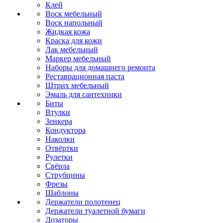
Клей
Воск мебельный
Воск напольный
Жидкая кожа
Краска для кожи
Лак мебельный
Маркер мебельный
Наборы для домашнего ремонта
Реставрационная паста
Штрих мебельный
Эмаль для сантехники
Биты
Втулки
Зенкера
Кондуктора
Наколки
Отвёртки
Рулетки
Свёрла
Струбцины
Фрезы
Шаблоны
Держатели полотенец
Держатели туалетной бумаги
Дозаторы